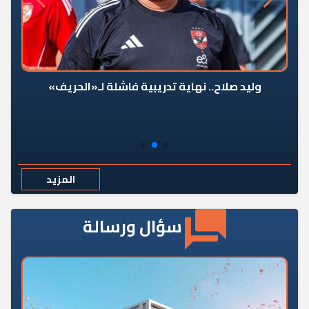
وليد صلاح.. نهاية تدريبية فاشلة لـ«الحريف»
المزيد
سؤال ورسالة