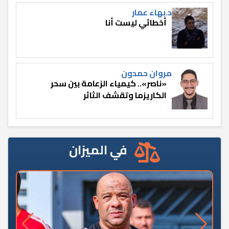
د.بهاء عمار
أخطائي ليست أنا
مروان حمدون
«ناصر».. كيمياء الزعامة بين سحر
الكاريزما وتقشف الثائر
في الميزان