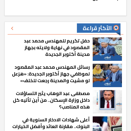
الأكثر قراءة
حفل تكريم للمهندس محمد عبد
المقصود في نهاية ولايته بجهاز
مدينة أكتوبر الجديدة
رسائل المهندس محمد عبد المقصود
لموظفي جهاز أكتوبر الجديدة: «هزعل
لو مشيت والمدينة رجعت للخلف»
مصطفى عبد الوهاب يثير التساؤلات
داخل وزارة الإسكان.. من أين تأتيه كل
هذه المناصب؟
أعلى شهادات الادخار السنوية في
البنوك.. مقارنة العائد وأفضل الخيارات