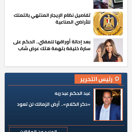
تفاصيل نظام الإيجار المنتهي بالتملك
للأراضي الصناعية
بعد إحالة أوراقها للمفتي.. الحكم على
سارة خليفة بتهمة هتك عرض شاب
رئيس التحرير
عبد الحكم عبد ربه
«دكر الكلام».. أرض الزمالك لن تعود
المزيد من المقالات