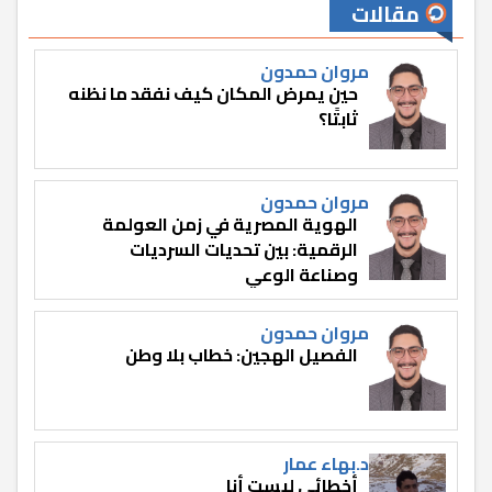
مقالات
مروان حمدون
حين يمرض المكان كيف نفقد ما نظنه
ثابتًا؟
مروان حمدون
الهوية المصرية في زمن العولمة
الرقمية: بين تحديات السرديات
وصناعة الوعي
مروان حمدون
الفصيل الهجين: خطاب بلا وطن
د.بهاء عمار
أخطائي ليست أنا