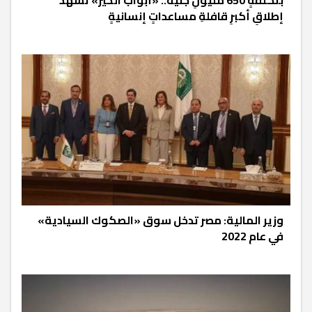
إطلاقِ أكبرِ قافلةِ مساعداتٍ إنسانيةٍ
وزير المالية: مصر تدخل سوق «الصكوك السيادية»
في عام 2022