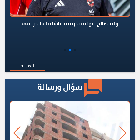
وليد صلاح.. نهاية تدريبية فاشلة لـ«الحريف»
المزيد
سؤال ورسالة