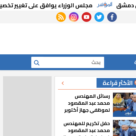
مجلس الوزراء يوافق على تغيير تخصيص قطع أ
rss feed
instagram
youtube
twitter
facebook
بحث
الأكثر قراءة
رسائل المهندس
محمد عبد المقصود
لموظفي جهاز أكتوبر
الجديدة: «هزعل لو
حفل تكريم للمهندس
مشيت والمدينة
محمد عبد المقصود
رجعت للخلف»