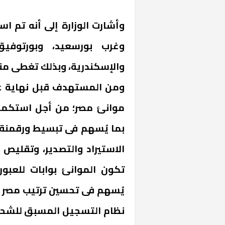
وأشارت الوزارة إلى أنه تم ا
وغرب بورسعيد، وبورتوفيق،
موانئ مصر؛ من أجل استكمال
بما يُسهم فى تبسيط ورقمنة 
خشبية بفناء
الاستيراد والتصدير، وتقليص 
تكون الموانئ بوابات للعبو
يُسهم فى تحسين ترتيب مصر ف