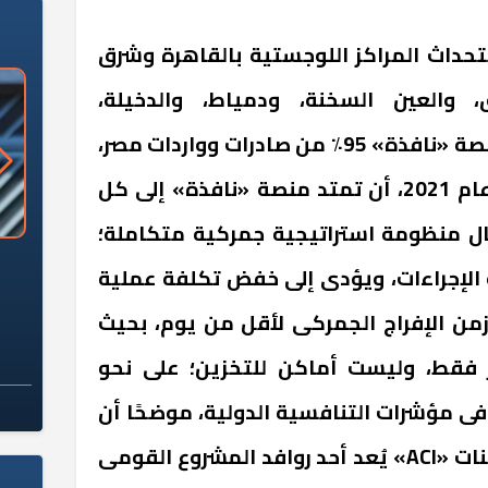
ستحداث المراكز اللوجستية بالقاهرة وشرق
 والعين السخنة، ودمياط، والدخيلة،
والإسكندرية، وبذلك تغطى منصة «نافذة» 95٪ من صادرات وواردات مصر،
ومن المستهدف قبل نهاية عام 2021، أن تمتد منصة «نافذة» إلى كل
 منظومة استراتيجية جمركية متكاملة؛
«وزارة الآثار»: العُثور على 10 توابيت
سلامة الغذاء: 285 ألف طن صادرات
الإجراءات، ويؤدى إلى خفض تكلفة عملية
 مقبرة "باكي"
غذائية في أسبوع
زمن الإفراج الجمركى لأقل من يوم، بحيث
ر فقط، وليست أماكن للتخزين؛ على نحو
ى مؤشرات التنافسية الدولية، موضحًا أن
نظام التسجيل المسبق للشحنات «ACI» يُعد أحد روافد المشروع القومى