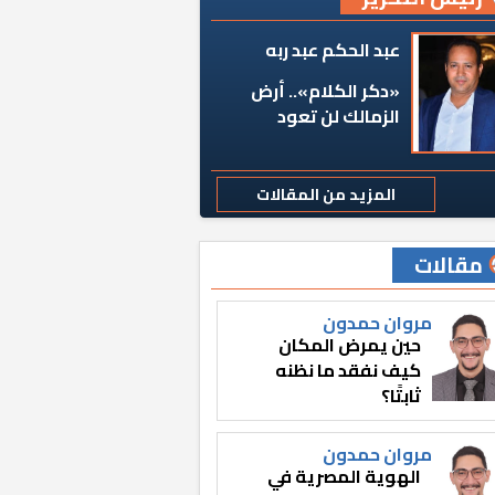
عبد الحكم عبد ربه
«دكر الكلام».. أرض
الزمالك لن تعود
المزيد من المقالات
مقالات
مروان حمدون
حين يمرض المكان
كيف نفقد ما نظنه
ثابتًا؟
مروان حمدون
الهوية المصرية في