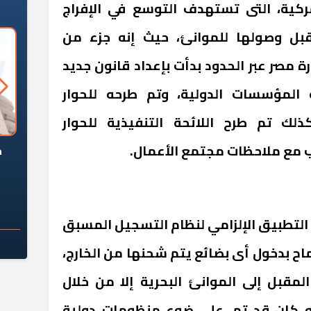
مركية، التى تستهدف التوسع في الإفراج
بل وصولها للموانئ، حيث إنه جزء من
 مصر عبر الحدود بدأت بإعداد قانون جديد
المؤسسات الدولية، وتم طرحه للحوار
لك تم طرح اللائحة التنفيذية للحوار
ب مع ملاحظات مجتمع الأعمال.
السؤال الصعب: هل
لماذا تخالف الشركات العقارية
م
ج معهد العاشر من
تعليمات الرئيس السيسي؟
سكان قرارًا صائبًا؟
يل التطبيق الإلزامي لنظام التسجيل المسبق
 يتم السماح بدخول أى بضائع يتم شحنها من الخارج،
المقبل إلى الموانئ البحرية إلا من خلال
تًا إلى أنه كان قد تم، على ضوء منظومات دولية