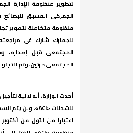
لتطوير منظومة الإدارة الج
الجمركي المسبق للبضائع ق
منظومة متكاملة لتطوير تجارة
للجمارك شارك فى مراجعته 
المجتمعى قبل إصداره، وكذ
المجتمعى مرتين، وتم التجاو
«المؤشر» يطرح 
كان اختيار خري
رمضان وزيرًا للإ
أكدت الوزارة، أنه لا نية لتأج
للشحنات «ACI»، ولن
اعتبارًا من الأول من أكتوبر 
منظومة «ACI»، لاف