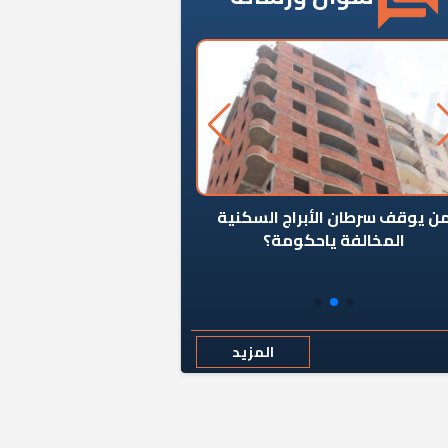
ن يوقف سرطان الأبراج السكنية
«المؤشر» يطرح السؤال ا
المخالفة ياحكومة؟
كان اختيار خريج معهد ال
رمضان وزيرًا للإسكان قرارًا
المزيد