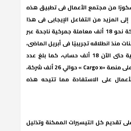
 مشكورًا من مجتمع الأعمال فى تطبيق هذه
إلى المزيد من التفاعل الإيجابى فى هذا
الشأن، حيث سجلت 2500 شركة نحو 18 ألف معاملة جمركية ناجحة عبر
 منذ انطلاقه تجريبيًا فى أبريل الماضى،
وبلغ عدد الحسابات الإلكترونية حتى الآن 18 ألف حساب، كما بلغ عدد
المصدرين الأجانب المسجلين على منصة «Cargo x » حوالي 26 ألف شركة،
مال على الاستفادة مما تتيحه هذه
على تقديم كل التيسيرات الممكنة وتذليل