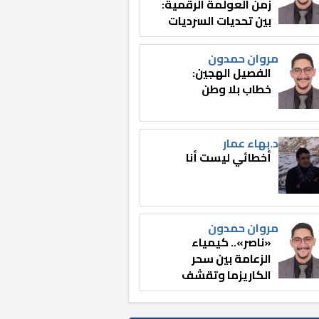
زمن العولمة الرقمية:
بين تحديات السرديات
وصناعة الوعي
مروان حمدون
الفصيل الهجين:
خطاب بلا وطن
د.بهاء عمار
أخطائي ليست أنا
مروان حمدون
«ناصر».. كيمياء
الزعامة بين سحر
الكاريزما وتقشف
الثائر