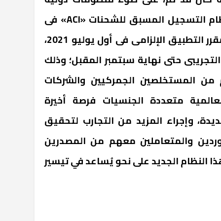
مماثلة، الإطلاق التجريبى لنظام التسجيل المسبق للشحنات «ACI» فى
أول أبريل 2021، وكان من المقرر التطبيق الإلزامى فى أول يوليو 2021،
التجريبى حتى نهاية سبتمبر المقبل؛ وذلك
 من المستخلصين الجمركيين والشركات
عالمية متعددة الجنسيات فرصة أخيرة
يدة، وإجراء المزيد من التجارب لتحقيق
وردين والمتعاملين معهم من المصدرين
ذا النظام الجديد على نحو يُساعد في تيسير