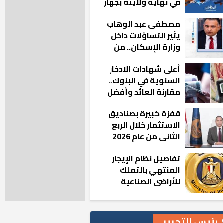
في نهاية ولايته بجهاز
مدينة أكتوبر الجديدة
مصطفى عبد الوهاب
يثير التساؤلات داخل
وزارة الإسكان.. من
أين تأتيه كل هذه
أعلى شهادات الادخار
المناصب؟
السنوية في البنوك..
مقارنة العائد وأفضل
الخيارات
قفزة كبيرة بصناديق
الاستثمار خلال الربع
الثاني من عام 2026
تفاصيل نظام الإيجار
المنتهي بالتملك
للأراضي الصناعية
رئيس التحرير