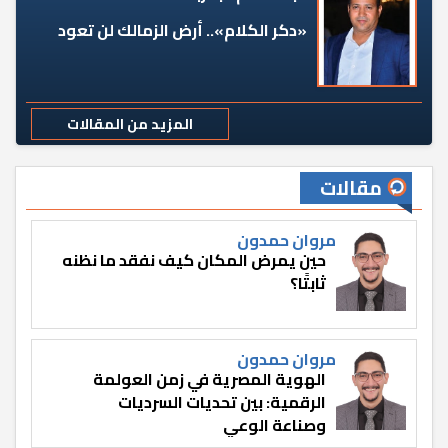
«دكر الكلام».. أرض الزمالك لن تعود
المزيد من المقالات
مقالات
مروان حمدون
حين يمرض المكان كيف نفقد ما نظنه
ثابتًا؟
مروان حمدون
الهوية المصرية في زمن العولمة
الرقمية: بين تحديات السرديات
وصناعة الوعي