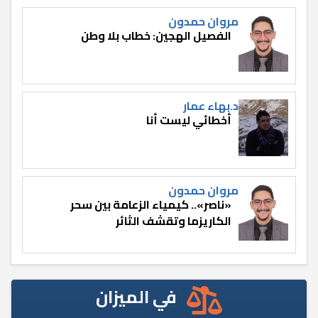
مروان حمدون
الفصيل الهجين: خطاب بلا وطن
د.بهاء عمار
أخطائي ليست أنا
مروان حمدون
«ناصر».. كيمياء الزعامة بين سحر
الكاريزما وتقشف الثائر
في الميزان