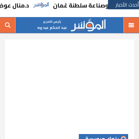
أحدث الأخبار
رة وصناعة سلطنة عُمان
د.منال عوض : تنفيذ 101 حملة تفتيشية وإصدار 73 موافقة بيئية
رئيس التحرير
عبد الحكم عبد ربه