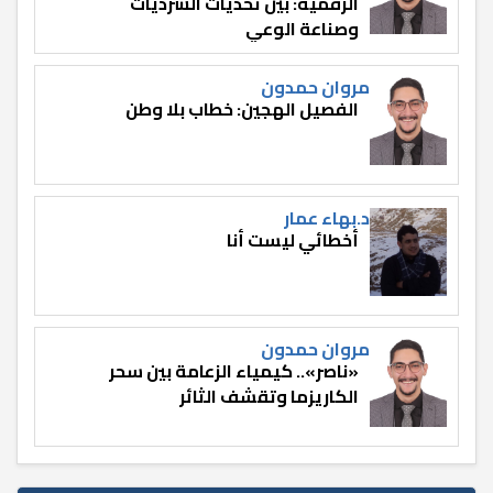
الرقمية: بين تحديات السرديات
وصناعة الوعي
مروان حمدون
الفصيل الهجين: خطاب بلا وطن
د.بهاء عمار
أخطائي ليست أنا
مروان حمدون
«ناصر».. كيمياء الزعامة بين سحر
الكاريزما وتقشف الثائر