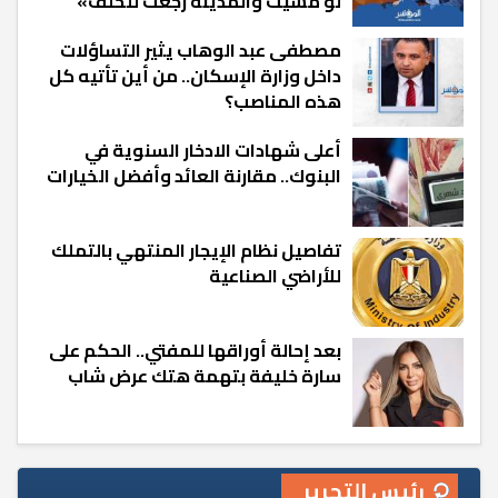
لو مشيت والمدينة رجعت للخلف»
مصطفى عبد الوهاب يثير التساؤلات
داخل وزارة الإسكان.. من أين تأتيه كل
هذه المناصب؟
أعلى شهادات الادخار السنوية في
البنوك.. مقارنة العائد وأفضل الخيارات
تفاصيل نظام الإيجار المنتهي بالتملك
للأراضي الصناعية
بعد إحالة أوراقها للمفتي.. الحكم على
سارة خليفة بتهمة هتك عرض شاب
رئيس التحرير