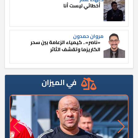
أخطائي ليست أنا
مروان حمدون
«ناصر».. كيمياء الزعامة بين سحر
الكاريزما وتقشف الثائر
في الميزان