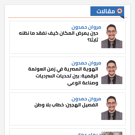
مقالات
مروان حمدون
حين يمرض المكان كيف نفقد ما نظنه
ثابتًا؟
مروان حمدون
الهوية المصرية في زمن العولمة
الرقمية: بين تحديات السرديات
وصناعة الوعي
مروان حمدون
الفصيل الهجين: خطاب بلا وطن
د.بهاء عمار