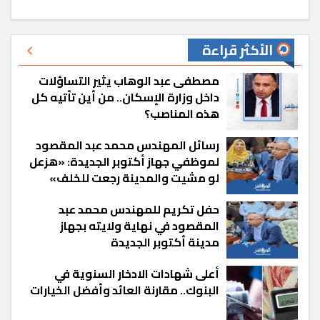
الأكثر قراءة
مصطفى عبد الوهاب يثير التساؤلات
داخل وزارة الإسكان.. من أين تأتيه كل
هذه المناصب؟
رسائل المهندس محمد عبد المقصود
لموظفي جهاز أكتوبر الجديدة: «هزعل
لو مشيت والمدينة رجعت للخلف»
حفل تكريم للمهندس محمد عبد
المقصود في نهاية ولايته بجهاز
مدينة أكتوبر الجديدة
أعلى شهادات الادخار السنوية في
البنوك.. مقارنة العائد وأفضل الخيارات