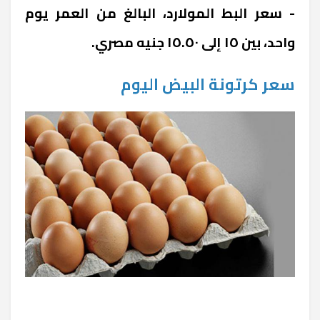
- سعر البط المولارد، البالغ من العمر يوم
واحد، بين ١٥ إلى ١٥.٥٠ جنيه مصري.
سعر كرتونة البيض اليوم