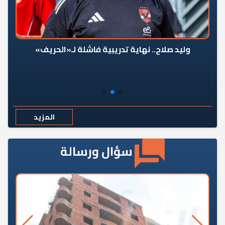
وليد صلاح.. نهاية تدريبية فاشلة لـ«الحريف»
المزيد
سؤال ورسالة