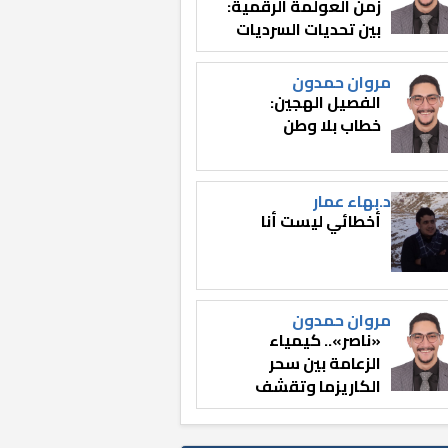
زمن العولمة الرقمية:
بين تحديات السرديات
وصناعة الوعي
مروان حمدون
الفصيل الهجين:
خطاب بلا وطن
د.بهاء عمار
أخطائي ليست أنا
مروان حمدون
«ناصر».. كيمياء
الزعامة بين سحر
الكاريزما وتقشف
الثائر