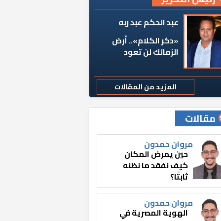
عبد الحكم عبد ربه
«دكر الكلام».. أرض
الزمالك لن تعود
المزيد من المقالات
مقالات
مروان حمدون
حين يمرض المكان
كيف نفقد ما نظنه
ثابتًا؟
مروان حمدون
الهوية المصرية في