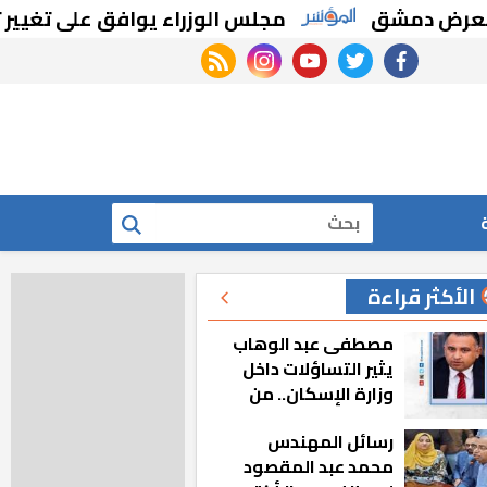
مشق
مجلس الوزراء يوافق على تغيير تخصيص 
rss feed
instagram
youtube
twitter
facebook
بحث
الأكثر قراءة
مصطفى عبد الوهاب
يثير التساؤلات داخل
وزارة الإسكان.. من
أين تأتيه كل هذه
رسائل المهندس
المناصب؟
محمد عبد المقصود