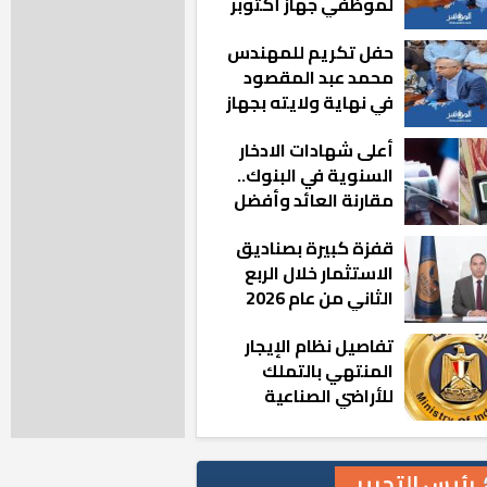
لموظفي جهاز أكتوبر
الجديدة: «هزعل لو
حفل تكريم للمهندس
مشيت والمدينة
محمد عبد المقصود
رجعت للخلف»
في نهاية ولايته بجهاز
مدينة أكتوبر الجديدة
أعلى شهادات الادخار
السنوية في البنوك..
مقارنة العائد وأفضل
الخيارات
قفزة كبيرة بصناديق
الاستثمار خلال الربع
الثاني من عام 2026
تفاصيل نظام الإيجار
المنتهي بالتملك
للأراضي الصناعية
رئيس التحرير