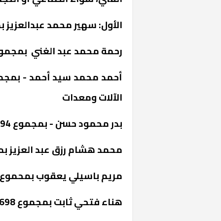
الأول: سهير محمد عبدالعزيز بمجموع 99
رحمة محمد عبد الغني بمجموع 472 الإسكندر
الآلات ومعدات
بدر محمود حسن - بمجموع 694 بني سويف
محمد هشام رزق عبد العزيز بمجموع 595 
مريم باسيلي يعقوب بمحموع 989 القاهرة
هناء فتحي ثابت بمجموع 698 أسيوط