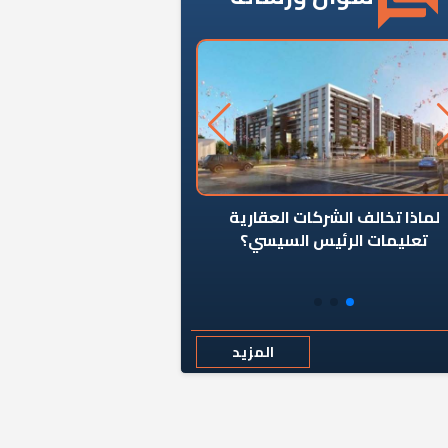
ن يوقف سرطان الأبراج السكنية
«المؤشر» يطرح السؤال ا
المخالفة ياحكومة؟
كان اختيار خريج معهد ال
رمضان وزيرًا للإسكان قرارًا
المزيد