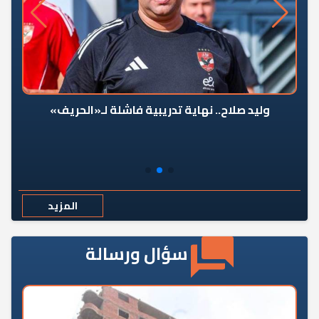
وليد صلاح.. نهاية تدريبية فاشلة لـ«الحريف»
المزيد
سؤال ورسالة