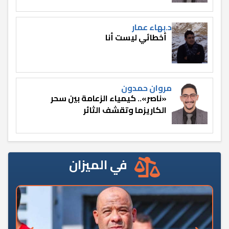
د.بهاء عمار
أخطائي ليست أنا
مروان حمدون
«ناصر».. كيمياء الزعامة بين سحر
الكاريزما وتقشف الثائر
في الميزان