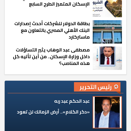
الإسكان المتميز الطرح السابع
بطاقة الدولار للشركات أحدث إصدارات
البنك الأهلي المصري بالتعاون مع
ماستركارد
مصطفى عبد الوهاب يثير التساؤلات
داخل وزارة الإسكان.. من أين تأتيه كل
هذه المناصب؟
رئيس التحرير
عبد الحكم عبد ربه
«دكر الكلام».. أرض الزمالك لن تعود