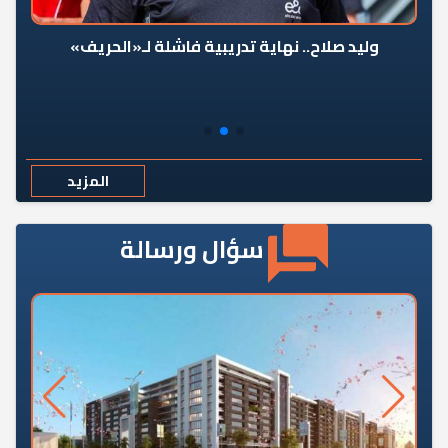
وليد صلاح.. نهاية تدريبية فاشلة لـ«الحريف»
المزيد
سؤال ورسالة