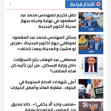
الأكثر قراءة
حفل تكريم للمهندس محمد عبد
المقصود في نهاية ولايته بجهاز
مدينة أكتوبر الجديدة
رسائل المهندس محمد عبد المقصود
لموظفي جهاز أكتوبر الجديدة: «هزعل
لو مشيت والمدينة رجعت للخلف»
مصطفى عبد الوهاب يثير التساؤلات
داخل وزارة الإسكان.. من أين تأتيه كل
هذه المناصب؟
أعلى شهادات الادخار السنوية في
البنوك.. مقارنة العائد وأفضل الخيارات
«منصب واحد ألّا يكفي!».. خالد صديق
رجل المناصب المتعددة بوزارة