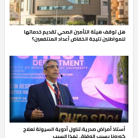
هل توقف هيئة التأمين الصحي تقديم خدماتها
للمواطنين نتيجة انخفاض أعداد المنتفعين؟
أستاذ أمراض صدرية:تناول أدوية السيولة لعلاج
كورونا يسبب الوفاة.. لهذا السبب