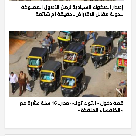
إصدار الصكوك السيادية لرهن الأصول المملوكة
للدولة مقابل الاقتراض.. حقيقة أم شائعة
قصة دخول «التوك توك» مصر.. 16 سنة عِشرة مع
«الخنفساء المنقذة»