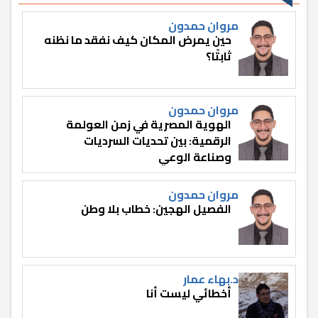
مروان حمدون
حين يمرض المكان كيف نفقد ما نظنه
ثابتًا؟
مروان حمدون
الهوية المصرية في زمن العولمة
الرقمية: بين تحديات السرديات
وصناعة الوعي
مروان حمدون
الفصيل الهجين: خطاب بلا وطن
د.بهاء عمار
أخطائي ليست أنا