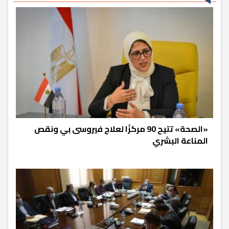
«الصحة» تتيح 90 مركزًا لعلاج فيروسى بي ونقص
المناعة البشري