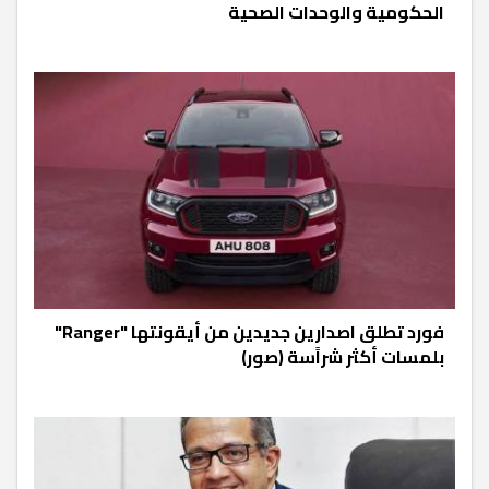
الحكومية والوحدات الصحية
فورد تطلق اصدارين جديدين من أيقونتها "Ranger"
بلمسات أكثر شراًسة (صور)