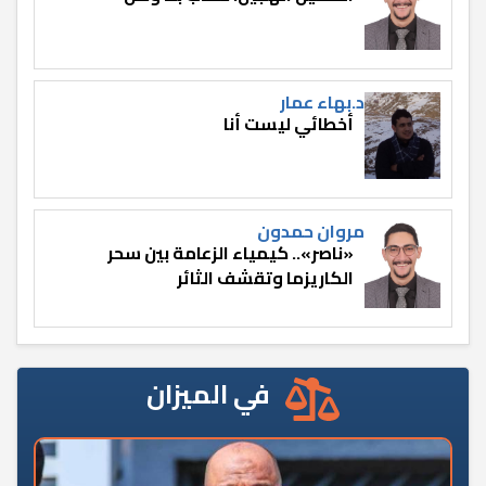
د.بهاء عمار
أخطائي ليست أنا
مروان حمدون
«ناصر».. كيمياء الزعامة بين سحر
الكاريزما وتقشف الثائر
في الميزان