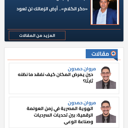
«دكر الكلام».. أرض الزمالك لن تعود
المزيد من المقالات
مقالات
مروان حمدون
حين يمرض المكان كيف نفقد ما نظنه
ثابتًا؟
مروان حمدون
الهوية المصرية في زمن العولمة
الرقمية: بين تحديات السرديات
وصناعة الوعي