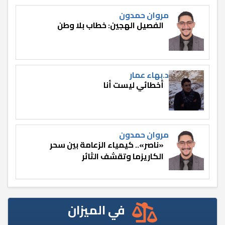
مروان حمدون
الفصيل الهجين: خطاب بلا وطن
د.بهاء عمار
أخطائي ليست أنا
مروان حمدون
«ناصر».. كيمياء الزعامة بين سحر
الكاريزما وتقشف الثائر
في الميزان