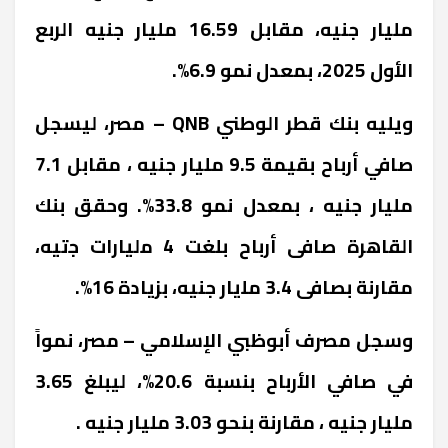
مليار جنيه، مقابل 16.59 مليار جنيه الربع
الأول 2025، بمعدل نمو 6.9%.
ويليه بنك قطر الوطني
QNB
– مصر، ليسجل
صافي أرباح بقيمة 9.5 مليار جنيه ، مقابل 7.1
مليار جنيه ، بمعدل نمو 33.8%. وﺣﻘﻖ ﺑﻨﻚ
اﻟﻘﺎھﺮة ﺻﺎفى أرﺑﺎح ﺑﻠﻐﺖ 4 ﻣليارات ﺟتيه،
ﻣﻘﺎرﻧﺔ ﺑﺼﺎفى 3.4 ﻣﻠيار جنيه، ﺑﺰﯾﺎدة 16%.
وسجل مصرف أبوظبي الإسلامي – مصر، نمواً
في صافي الأرباح بنسبة 20.6%، ليبلغ 3.65
مليار جنيه ، مقارنة بنحو 3.03 مليار جنيه .