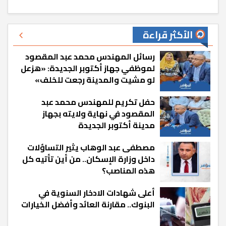
الأكثر قراءة
رسائل المهندس محمد عبد المقصود
لموظفي جهاز أكتوبر الجديدة: «هزعل
لو مشيت والمدينة رجعت للخلف»
حفل تكريم للمهندس محمد عبد
المقصود في نهاية ولايته بجهاز
مدينة أكتوبر الجديدة
مصطفى عبد الوهاب يثير التساؤلات
داخل وزارة الإسكان.. من أين تأتيه كل
هذه المناصب؟
أعلى شهادات الادخار السنوية في
البنوك.. مقارنة العائد وأفضل الخيارات