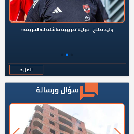
وليد صلاح.. نهاية تدريبية فاشلة لـ«الحريف»
المزيد
سؤال ورسالة