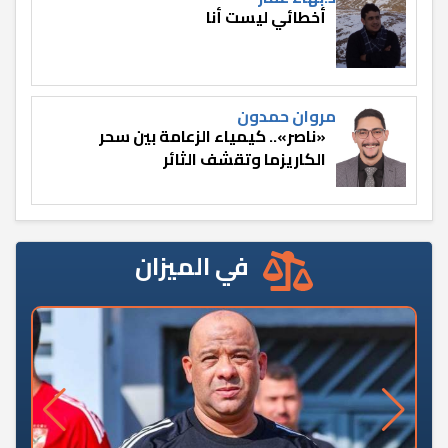
أخطائي ليست أنا
مروان حمدون
«ناصر».. كيمياء الزعامة بين سحر
الكاريزما وتقشف الثائر
في الميزان