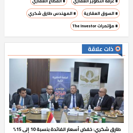
# غرفة التطوير العقاري
# القطاع العقاري
# السوق العقارية
# المهندس طارق شكري
# مؤتمرات The Investor
ذات علاقة
طارق شكري: خفض أسعار الفائدة بنسبة 10 إلى 15%