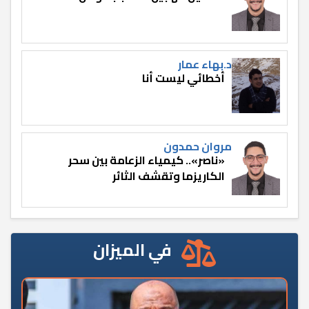
د.بهاء عمار
أخطائي ليست أنا
مروان حمدون
«ناصر».. كيمياء الزعامة بين سحر
الكاريزما وتقشف الثائر
في الميزان