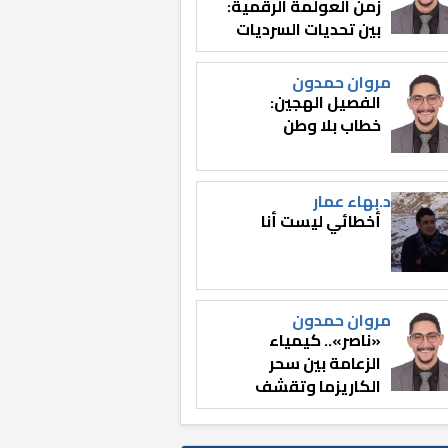
زمن العولمة الرقمية:
بين تحديات السرديات
وصناعة الوعي
مروان حمدون
الفصيل الهجين:
خطاب بلا وطن
د.بهاء عمار
أخطائي ليست أنا
مروان حمدون
«ناصر».. كيمياء
الزعامة بين سحر
الكاريزما وتقشف
الثائر