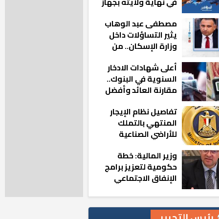
في نهاية ولايته بجهاز
مدينة أكتوبر الجديدة
مصطفى عبد الوهاب
يثير التساؤلات داخل
وزارة الإسكان.. من
أين تأتيه كل هذه
أعلى شهادات الادخار
المناصب؟
السنوية في البنوك..
مقارنة العائد وأفضل
الخيارات
تفاصيل نظام الإيجار
المنتهي بالتملك
للأراضي الصناعية
وزير المالية: خطة
حكومية لتعزيز برامج
الإنفاق الاجتماعي
بالمحافظات
رئيس التحرير