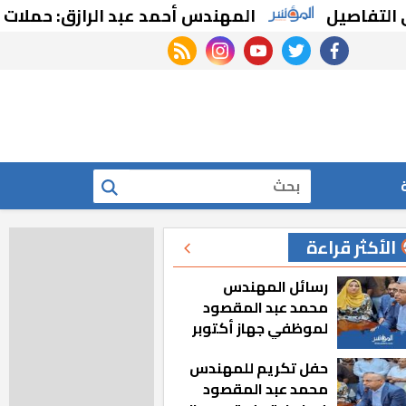
يل
المهندس أحمد عبد الرازق: حملات مكثفة لإ
rss feed
instagram
youtube
twitter
facebook
بحث
الأكثر قراءة
رسائل المهندس
محمد عبد المقصود
لموظفي جهاز أكتوبر
الجديدة: «هزعل لو
حفل تكريم للمهندس
مشيت والمدينة
محمد عبد المقصود
رجعت للخلف»