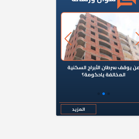
ن يوقف سرطان الأبراج السكنية
«المؤشر» يطرح السؤال ا
المخالفة ياحكومة؟
كان اختيار خريج معهد ال
رمضان وزيرًا للإسكان قرارًا
المزيد