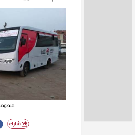
منظومة 
شارك