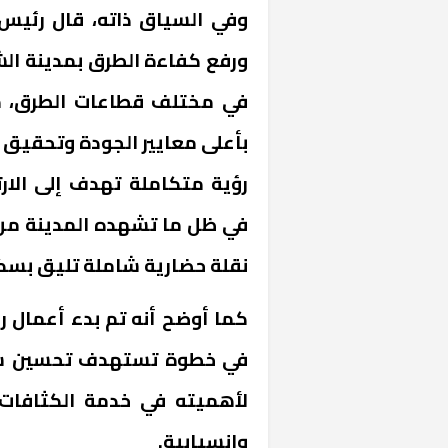
وفي السياق ذاته، قال رئيس 
ورفع كفاءة الطرق بمدينة الش
في مختلف قطاعات الطرق، مع
بأعلى معايير الجودة وتحقيق
رؤية متكاملة تهدف إلى الار
«المؤشر» يطرح 
في ظل ما تشهده المدينة م
كان اختيار خري
نقلة حضارية شاملة تليق بسكا
رمضان وزيرًا للإ
كما أوضح أنه تم بدء أعمال ر
في خطوة تستهدف تحسين شبكة
لأهميته في خدمة الكثافات ال
وانسيابية.