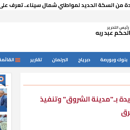
سكة الحديد لمواطني شمال سيناء.. تعرف على التفاص
رئيس التحرير
لحكم عبد ربه
بنوك وبورصة
دبرياج
البرلمان
تقارير
القائمة
دة بـ"مدينة الشروق" وتنفيذ
رق