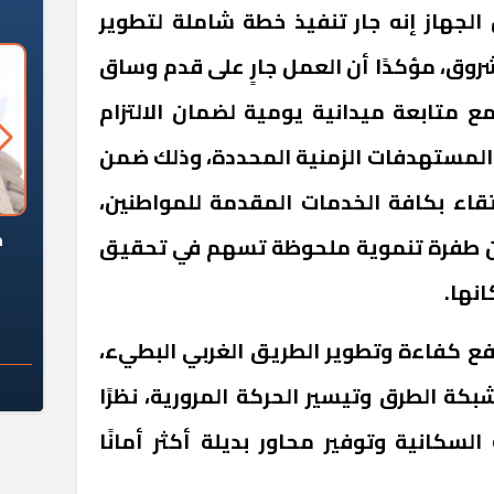
الجهاز إنه جار تنفيذ خطة شاملة لتطوير
روق، مؤكدًا أن العمل جارٍ على قدم وساق
 متابعة ميدانية يومية لضمان الالتزام
 المستهدفات الزمنية المحددة، وذلك ضمن
تقاء بكافة الخدمات المقدمة للمواطنين،
السؤال الصعب: هل
لماذا تخالف الشركات العقارية
م
ن طفرة تنموية ملحوظة تسهم في تحقيق
ج معهد العاشر من
تعليمات الرئيس السيسي؟
نها.
سكان قرارًا صائبًا؟
فع كفاءة وتطوير الطريق الغربي البطيء،
 الطرق وتيسير الحركة المرورية، نظرًا
سكانية وتوفير محاور بديلة أكثر أمانًا