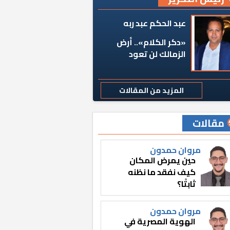
عبد الحكم عبد ربه
«دكر الكلام».. أرض
الزمالك لن تعود
المزيد من المقالات
مقالات
مروان حمدون
حين يمرض المكان
كيف نفقد ما نظنه
ثابتًا؟
مروان حمدون
الهوية المصرية في