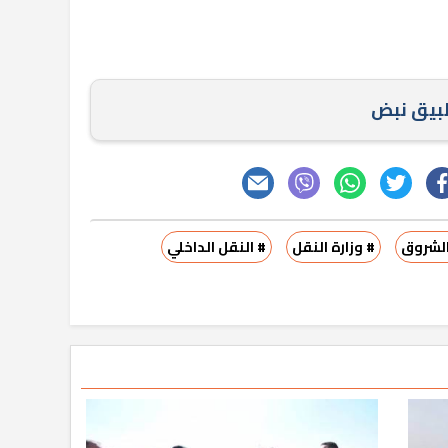
طبيق نبض
الشروق
# وزارة النقل
# النقل الداخلي