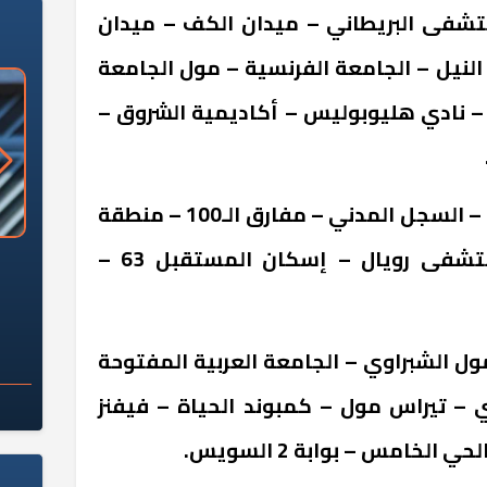
ستشفى البريطاني – ميدان الكف – ميدان
النيل – الجامعة الفرنسية – مول الجامعة
ا – نادي هليوبوليس – أكاديمية الشروق –
• الخط الثاني: المرور – النيابة – السجل المدني – مفارق الـ100 – منطقة
النوادي – إسكان 70 – مستشفى رويال – إسكان المستقبل 63 –
«وزارة الآثار»: العُثور على 10 توابيت
سلامة الغذاء: 285 ألف طن صادرات
 مقبرة "باكي"
غذائية في أسبوع
مول الشبراوي – الجامعة العربية المفتوحة
 تيراس مول – كمبوند الحياة – فيفنز
لخامس – بوابة 2 السويس.