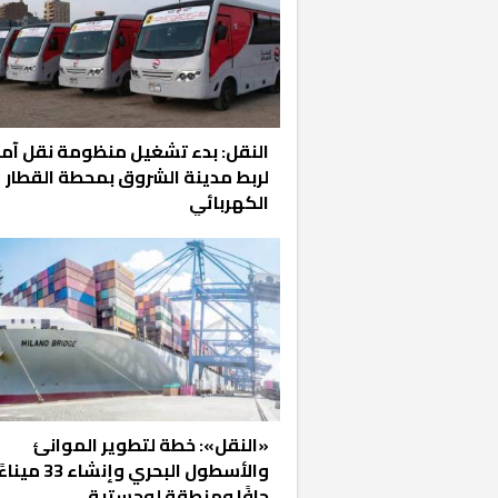
النقل: بدء تشغيل منظومة نقل آمن
لربط مدينة الشروق بمحطة القطار
الكهربائي
«النقل»: خطة لتطوير الموانئ
والأسطول البحري وإنشاء 33 مينا
جافًا ومنطقة لوجستية