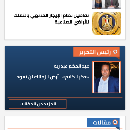
تفاصيل نظام الإيجار المنتهي بالتملك
للأراضي الصناعية
رئيس التحرير
عبد الحكم عبد ربه
«دكر الكلام».. أرض الزمالك لن تعود
المزيد من المقالات
مقالات