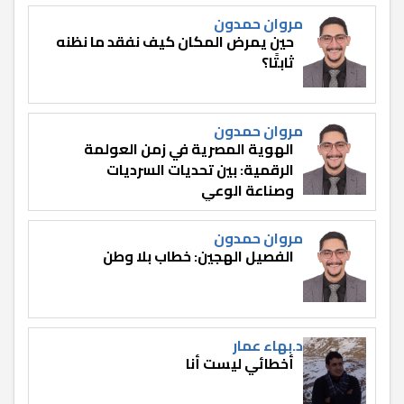
مروان حمدون
حين يمرض المكان كيف نفقد ما نظنه
ثابتًا؟
مروان حمدون
الهوية المصرية في زمن العولمة
الرقمية: بين تحديات السرديات
وصناعة الوعي
مروان حمدون
الفصيل الهجين: خطاب بلا وطن
د.بهاء عمار
أخطائي ليست أنا