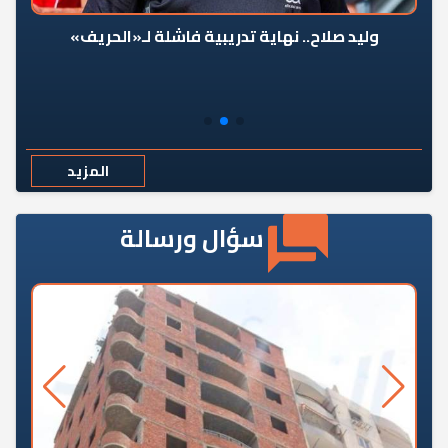
وليد صلاح.. نهاية تدريبية فاشلة لـ«الحريف»
المزيد
سؤال ورسالة