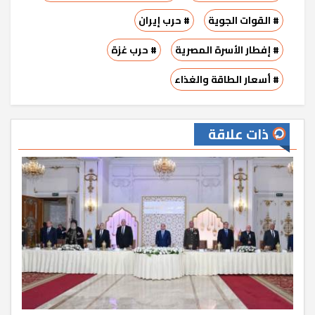
# القوات الجوية
# حرب إيران
# إفطار الأسرة المصرية
# حرب غزة
# أسعار الطاقة والغذاء
ذات علاقة