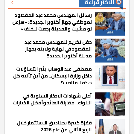
الأكثر قراءة
رسائل المهندس محمد عبد المقصود
لموظفي جهاز أكتوبر الجديدة: «هزعل
لو مشيت والمدينة رجعت للخلف»
حفل تكريم للمهندس محمد عبد
المقصود في نهاية ولايته بجهاز
مدينة أكتوبر الجديدة
مصطفى عبد الوهاب يثير التساؤلات
داخل وزارة الإسكان.. من أين تأتيه كل
هذه المناصب؟
أعلى شهادات الادخار السنوية في
البنوك.. مقارنة العائد وأفضل الخيارات
قفزة كبيرة بصناديق الاستثمار خلال
الربع الثاني من عام 2026