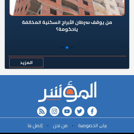
من يوقف سرطان الأبراج السكنية المخالفة
«ال
ياحكومة؟
مع
المزيد
rss feed
instagram
youtube
twitter
FACEBOOK
r
ﺑﻴﺎﻥ اﻟﺨﺼﻮﺻﻴﺔ
-
ﻣﻦ ﻧﺤﻦ
-
ﺇﺗﺼﻞ ﺑﻨﺎ