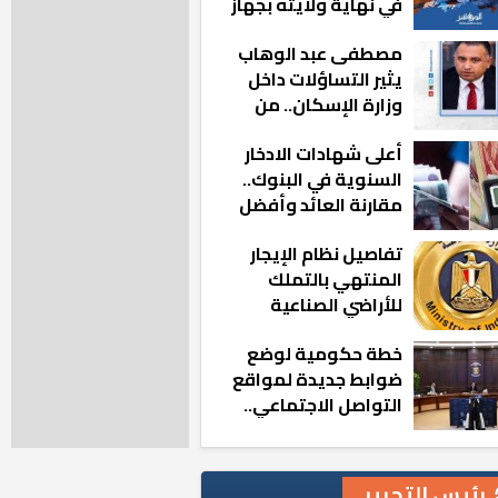
في نهاية ولايته بجهاز
مدينة أكتوبر الجديدة
مصطفى عبد الوهاب
يثير التساؤلات داخل
وزارة الإسكان.. من
أين تأتيه كل هذه
أعلى شهادات الادخار
المناصب؟
السنوية في البنوك..
مقارنة العائد وأفضل
الخيارات
تفاصيل نظام الإيجار
المنتهي بالتملك
للأراضي الصناعية
خطة حكومية لوضع
ضوابط جديدة لمواقع
التواصل الاجتماعي..
تعرف على التفاصيل
رئيس التحرير