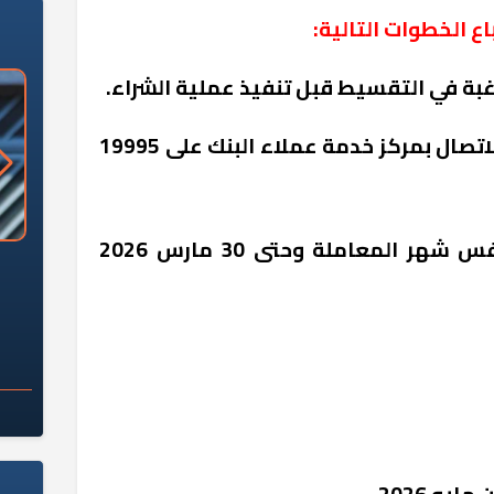
ع الخطوات التالية:
2. بعد إتمام المعاملة، يجب الاتصال بمركز خدمة عملاء البنك على 19995
3. يجب إجراء الاتصال خلال نفس شهر المعاملة وحتى 30 مارس 2026
«وزارة الآثار»: العُثور على 10 توابيت
سلامة الغذاء: 285 ألف طن صادرات
 مقبرة "باكي"
غذائية في أسبوع