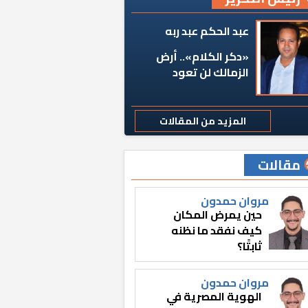
عبد الحكم عبد ربه
«دكر الكلام».. أرض
الزمالك لن تعود
المزيد من المقالات
مقالات
مروان حمدون
حين يمرض المكان
كيف نفقد ما نظنه
ثابتًا؟
مروان حمدون
الهوية المصرية في