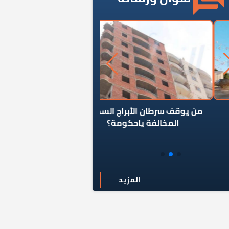
ن يوقف سرطان الأبراج السكنية
«المؤشر» يطرح السؤال ا
المخالفة ياحكومة؟
كان اختيار خريج معهد ال
رمضان وزيرًا للإسكان قرارًا
المزيد