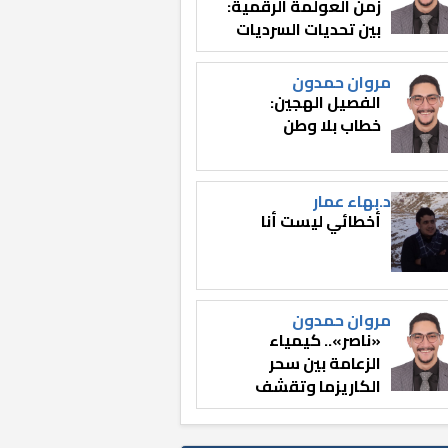
زمن العولمة الرقمية:
بين تحديات السرديات
وصناعة الوعي
مروان حمدون
الفصيل الهجين:
خطاب بلا وطن
د.بهاء عمار
أخطائي ليست أنا
مروان حمدون
«ناصر».. كيمياء
الزعامة بين سحر
الكاريزما وتقشف
الثائر