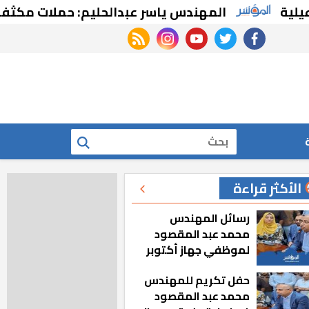
المهندس ياسر عبدالحليم: حملات مكثفة للتصدي لم
rss feed
instagram
youtube
twitter
facebook
بحث
الأكثر قراءة
رسائل المهندس
محمد عبد المقصود
لموظفي جهاز أكتوبر
الجديدة: «هزعل لو
حفل تكريم للمهندس
مشيت والمدينة
محمد عبد المقصود
رجعت للخلف»