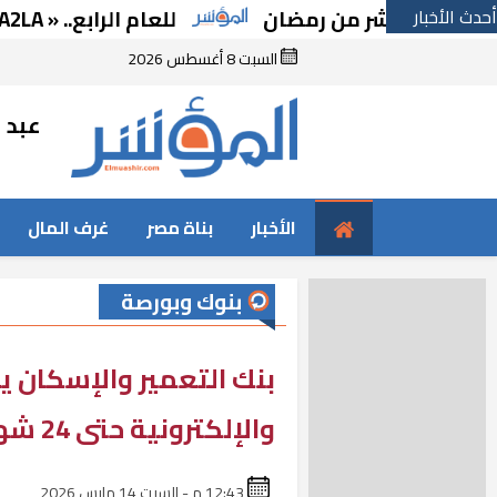
أحدث الأخبار
عاشر من رمضان
للعام الرابع.. « A2LA الأمريكية» تجدد اعتماد «متبقيات المبيدات» بالإسماعيلية
السبت 8 أغسطس 2026
عبد ا
الأخبار
بناة مصر
غرف المال
بنوك وبورصة
بنك التعمير والإسكان ي
والإلكترونية حتى 24 شهرًا بدون فوائد
12:43 م - السبت 14 مارس 2026