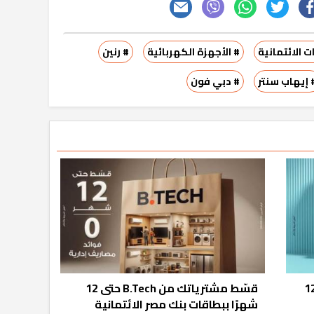
ت الائتمانية
# الأجهزة الكهربائية
# رنين
 إيهاب سنتر
# دبي فون
رياتك من El Araby حتى 12
قسّط مشترياتك من B.Tech حتى 12
شهرًا ببطاقات بنك مصر الائتمانية