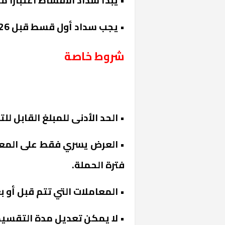
• يبدأ سداد الأقساط اعتبارًا من ما
• يجب سداد أول قسط قبل 26 مايو 2026.
شروط خاصة
«المؤشر» يطرح 
• الحد الأدنى للمبلغ القابل للتقسيط 500 جنيه مصري لكل
كان اختيار خري
رمضان وزيرًا للإ
• العرض يسري فقط على المعام
فترة الحملة.
• المعاملات التي تتم قبل أو 
• لا يمكن تعديل مدة التقسيط 