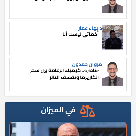
د.بهاء عمار
أخطائي ليست أنا
مروان حمدون
«ناصر».. كيمياء الزعامة بين سحر
الكاريزما وتقشف الثائر
في الميزان