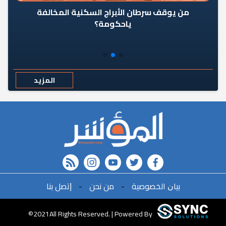
من يوقف سرطان الأبراج السكنية المخالفة
«ال
ياحكومة؟
مع
المزيد
rss feed
instagram
youtube
twitter
FACEBOOK
ﺑﻴﺎﻥ اﻟﺨﺼﻮﺻﻴﺔ
-
ﻣﻦ ﻧﺤﻦ
-
ﺇﺗﺼﻞ ﺑﻨﺎ
r
©2021All Rights Reserved. | Powered By