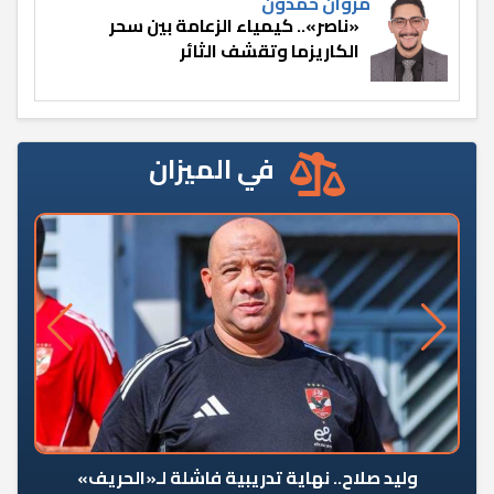
مروان حمدون
«ناصر».. كيمياء الزعامة بين سحر
الكاريزما وتقشف الثائر
في الميزان
وليد صلاح.. نهاية تدريبية فاشلة لـ«الحريف»