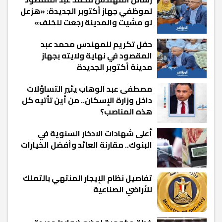
لموظفي جهاز أكتوبر الجديدة: «هزعل
لو مشيت والمدينة رجعت للخلف»
حفل تكريم للمهندس محمد عبد
المقصود في نهاية ولايته بجهاز
مدينة أكتوبر الجديدة
مصطفى عبد الوهاب يثير التساؤلات
داخل وزارة الإسكان.. من أين تأتيه كل
هذه المناصب؟
أعلى شهادات الادخار السنوية في
البنوك.. مقارنة العائد وأفضل الخيارات
تفاصيل نظام الإيجار المنتهي بالتملك
للأراضي الصناعية