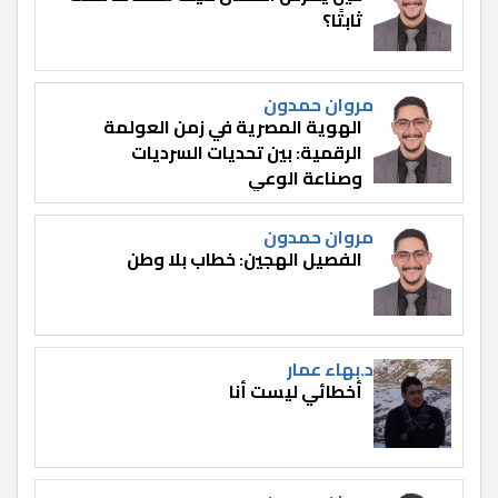
ثابتًا؟
مروان حمدون
الهوية المصرية في زمن العولمة
الرقمية: بين تحديات السرديات
وصناعة الوعي
مروان حمدون
الفصيل الهجين: خطاب بلا وطن
د.بهاء عمار
أخطائي ليست أنا