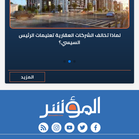
رٍ
لماذا تخالف الشركات العقارية تعليمات الرئيس
السيسي؟
المزيد
rss feed
instagram
youtube
twitter
FACEBOOK
r