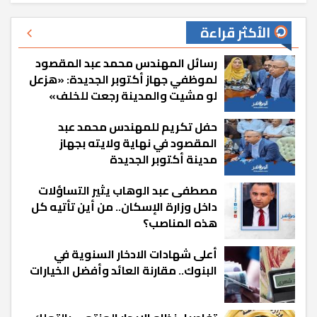
الأكثر قراءة
رسائل المهندس محمد عبد المقصود
لموظفي جهاز أكتوبر الجديدة: «هزعل
لو مشيت والمدينة رجعت للخلف»
حفل تكريم للمهندس محمد عبد
المقصود في نهاية ولايته بجهاز
مدينة أكتوبر الجديدة
مصطفى عبد الوهاب يثير التساؤلات
داخل وزارة الإسكان.. من أين تأتيه كل
هذه المناصب؟
أعلى شهادات الادخار السنوية في
البنوك.. مقارنة العائد وأفضل الخيارات