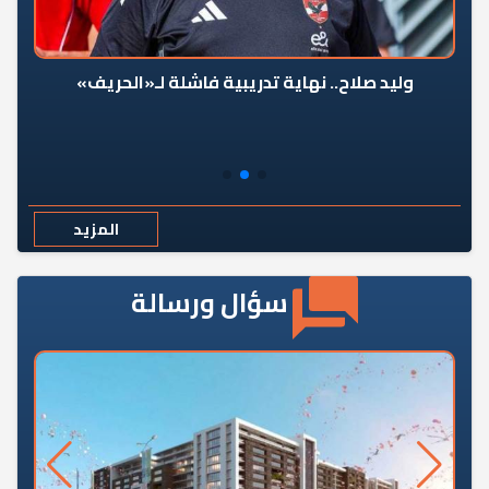
وليد صلاح.. نهاية تدريبية فاشلة لـ«الحريف»
المزيد
سؤال ورسالة