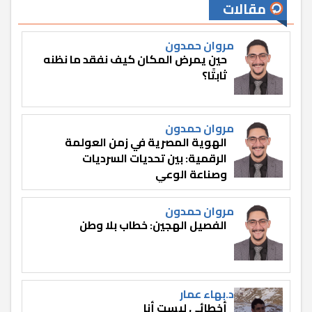
مقالات
مروان حمدون
حين يمرض المكان كيف نفقد ما نظنه
ثابتًا؟
مروان حمدون
الهوية المصرية في زمن العولمة
الرقمية: بين تحديات السرديات
وصناعة الوعي
مروان حمدون
الفصيل الهجين: خطاب بلا وطن
د.بهاء عمار
أخطائي ليست أنا