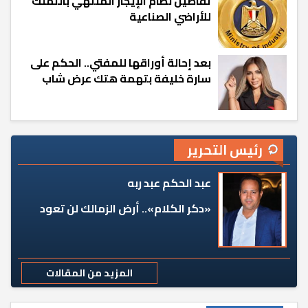
تفاصيل نظام الإيجار المنتهي بالتملك
للأراضي الصناعية
بعد إحالة أوراقها للمفتي.. الحكم على
سارة خليفة بتهمة هتك عرض شاب
رئيس التحرير
عبد الحكم عبد ربه
«دكر الكلام».. أرض الزمالك لن تعود
المزيد من المقالات