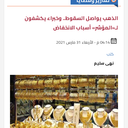
تقارير وقضايا
الذهب يواصل السقوط.. وخبراء يكشفون
لـ«المؤشر» أسباب الانخفاض
04:14 م - الأربعاء 31 مارس 2021
كتب
نهى سليم