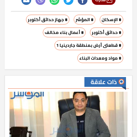
# الإسكان
# المؤشر
# جهاز حدائق أكتوبر
# حدائق أكتوبر
# أعمال بناء مخالف
# قطعتى أرض بمنطقة جاردينيا 1
# مواد ومعدات البناء
ذات علاقة