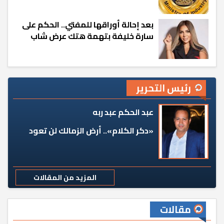
بعد إحالة أوراقها للمفتي.. الحكم على
سارة خليفة بتهمة هتك عرض شاب
رئيس التحرير
عبد الحكم عبد ربه
«دكر الكلام».. أرض الزمالك لن تعود
المزيد من المقالات
مقالات