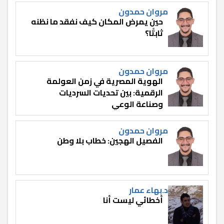
مروان حمدون
حين يمرض المكان كيف نفقد ما نظنه
ثابتًا؟
مروان حمدون
الهوية المصرية في زمن العولمة
الرقمية: بين تحديات السرديات
وصناعة الوعي
مروان حمدون
الفصيل الهجين: خطاب بلا وطن
د.بهاء عمار
أخطائي ليست أنا