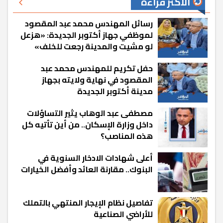
الأكثر قراءة
رسائل المهندس محمد عبد المقصود
لموظفي جهاز أكتوبر الجديدة: «هزعل
لو مشيت والمدينة رجعت للخلف»
حفل تكريم للمهندس محمد عبد
المقصود في نهاية ولايته بجهاز
مدينة أكتوبر الجديدة
مصطفى عبد الوهاب يثير التساؤلات
داخل وزارة الإسكان.. من أين تأتيه كل
هذه المناصب؟
أعلى شهادات الادخار السنوية في
البنوك.. مقارنة العائد وأفضل الخيارات
تفاصيل نظام الإيجار المنتهي بالتملك
للأراضي الصناعية