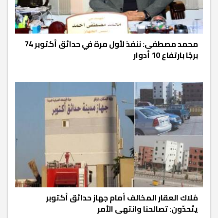
محمد مصطفى: ننفذ لأول مرة في حدائق أكتوبر 74
برجًا بارتفاع 10 أدوار
مُلاك العقار المخالف أمام جهاز حدائق أكتوبر
يَتَحدّون: تصالحنا وانتهى الأمر