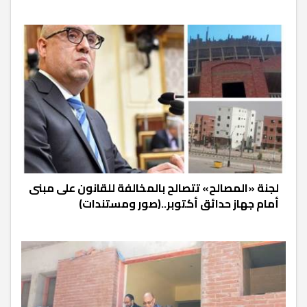
لجنة «المصالح» تتصالح بالمخالفة للقانون على مبنى
أمام جهاز حدائق أكتوبر..(صور ومستندات)