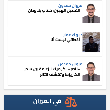
مروان حمدون
الفصيل الهجين: خطاب بلا وطن
د.بهاء عمار
أخطائي ليست أنا
مروان حمدون
«ناصر».. كيمياء الزعامة بين سحر
الكاريزما وتقشف الثائر
في الميزان