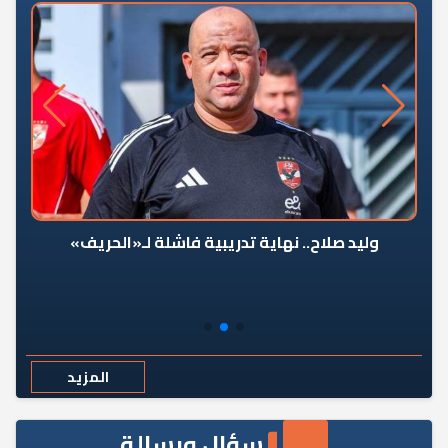
وليد صلاح.. نهاية تدريبية فاشلة لـ«الحريف»
المزيد
سؤال ورسالة