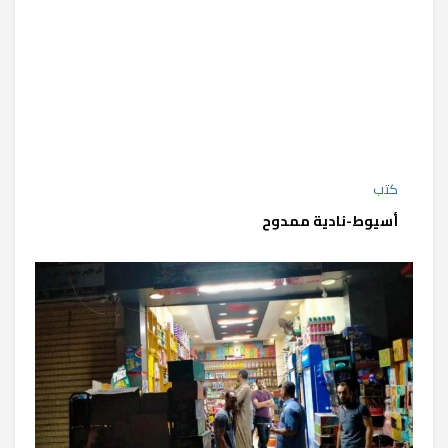
كتب
أسيوط-نادية ممدوح