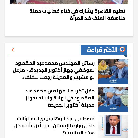
تعليم القاهرة يشارك في ختام فعاليات حملة
مناهضة العنف ضد المرأة
الأكثر قراءة
رسائل المهندس محمد عبد المقصود
لموظفي جهاز أكتوبر الجديدة: «هزعل
لو مشيت والمدينة رجعت للخلف»
حفل تكريم للمهندس محمد عبد
المقصود في نهاية ولايته بجهاز
مدينة أكتوبر الجديدة
مصطفى عبد الوهاب يثير التساؤلات
داخل وزارة الإسكان.. من أين تأتيه كل
هذه المناصب؟