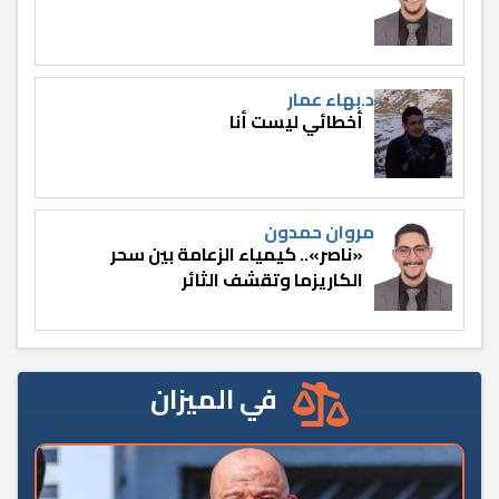
د.بهاء عمار
أخطائي ليست أنا
مروان حمدون
«ناصر».. كيمياء الزعامة بين سحر
الكاريزما وتقشف الثائر
في الميزان