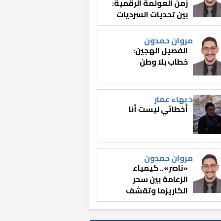
زمن العولمة الرقمية:
بين تحديات السرديات
وصناعة الوعي
مروان حمدون
الفصيل الهجين:
خطاب بلا وطن
د.بهاء عمار
أخطائي ليست أنا
مروان حمدون
«ناصر».. كيمياء
الزعامة بين سحر
الكاريزما وتقشف
الثائر