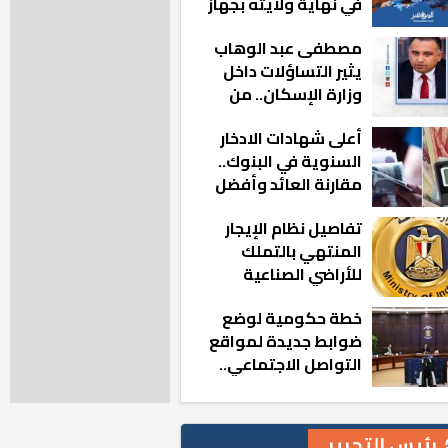
في نهاية ولايته بجهاز
مدينة أكتوبر الجديدة
مصطفى عبد الوهاب
يثير التساؤلات داخل
وزارة الإسكان.. من
أين تأتيه كل هذه
أعلى شهادات الادخار
المناصب؟
السنوية في البنوك..
مقارنة العائد وأفضل
الخيارات
تفاصيل نظام الإيجار
المنتهي بالتملك
للأراضي الصناعية
خطة حكومية لوضع
ضوابط جديدة لمواقع
التواصل الاجتماعي..
تعرف على التفاصيل
رئيس التحرير