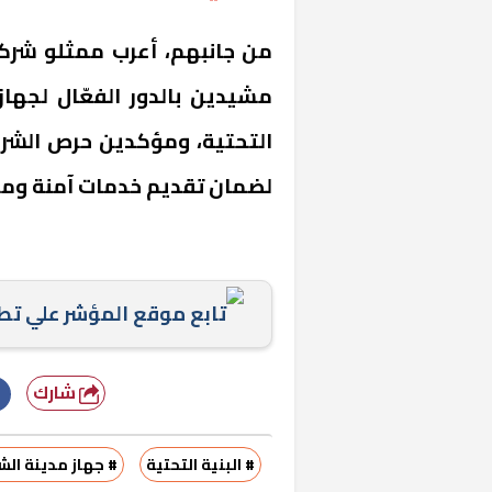
من جانبهم، أعرب ممثلو شرك
مشيدين بالدور الفعّال لجها
التحتية، ومؤكدين حرص الشرك
لضمان تقديم خدمات آمنة ومت
خشبية بفناء
تابع موقع المؤشر علي ت
شارك
# البنية التحتية
# جهاز مدينة ال