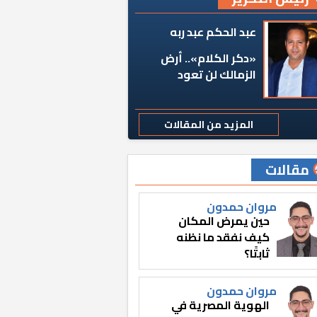
عبد الحكم عبد ربه
«دكر الكلام».. أرض
الزمالك لن تعود
المزيد من المقالات
مقالات
مروان حمدون
حين يمرض المكان
كيف نفقد ما نظنه
ثابتًا؟
مروان حمدون
الهوية المصرية في