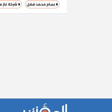
# بسام محمد فضل
# شركة غاز م
«المؤشر» يطرح 
كان اختيار خري
رمضان وزيرًا للإ