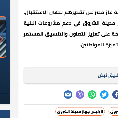
ة غاز مصر عن تقديرهم لحسن الاستقبال،
ز مدينة الشروق في دعم مشروعات البنية
ة على تعزيز التعاون والتنسيق المستمر
ميزة للمواطنين.
«وزارة الآثار»: العُثور على 10 توابيت
سلامة الغذاء: 285 ألف طن صادرات
 مقبرة "باكي"
غذائية في أسبوع
طبيق نبض
شروق
# رئيس جهاز مدينة الشروق