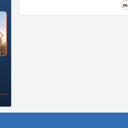
صر
السؤال الصعب: هل
لماذا تخالف الشركات العقارية
م
ج معهد العاشر من
تعليمات الرئيس السيسي؟
سكان قرارًا صائبًا؟