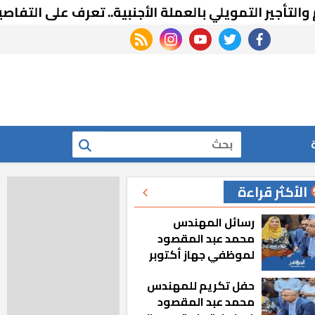
 التمويلي بالعملة الأجنبية.. تعرف على التفاصيل
rss feed
instagram
youtube
twitter
facebook
بحث
الأكثر قراءة
رسائل المهندس
محمد عبد المقصود
لموظفي جهاز أكتوبر
الجديدة: «هزعل لو
حفل تكريم للمهندس
مشيت والمدينة
محمد عبد المقصود
رجعت للخلف»