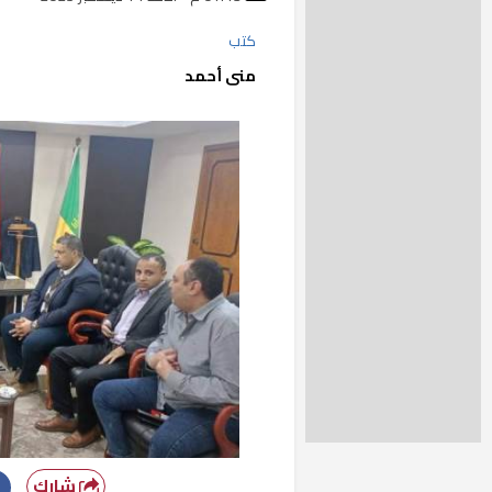
كتب
منى أحمد
شارك