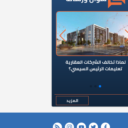
ن يوقف سرطان الأبراج السكنية
«المؤشر» يطرح السؤال ا
المخالفة ياحكومة؟
كان اختيار خريج معهد ال
رمضان وزيرًا للإسكان قرارًا
المزيد
rss feed
instagram
youtube
twitter
FACEBOOK