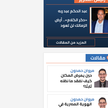
عبد الحكم عبد ربه
«دكر الكلام».. أرض
الزمالك لن تعود
المزيد من المقالات
مقالات
مروان حمدون
حين يمرض المكان
كيف نفقد ما نظنه
ثابتًا؟
مروان حمدون
الهوية المصرية في