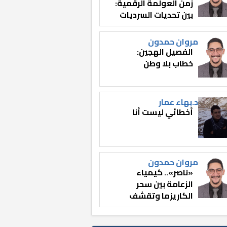
زمن العولمة الرقمية:
بين تحديات السرديات
وصناعة الوعي
مروان حمدون
الفصيل الهجين:
خطاب بلا وطن
د.بهاء عمار
أخطائي ليست أنا
مروان حمدون
«ناصر».. كيمياء
الزعامة بين سحر
الكاريزما وتقشف
الثائر