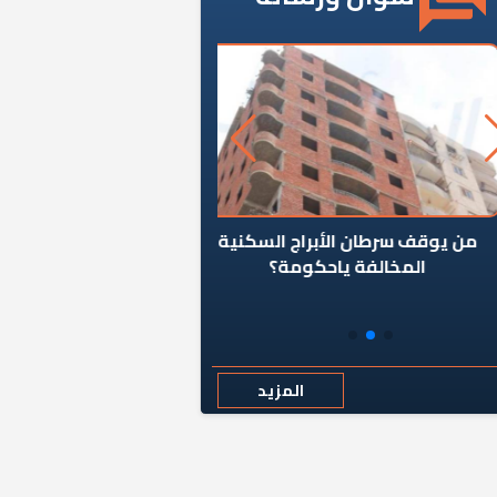
ن يوقف سرطان الأبراج السكنية
«المؤشر» يطرح السؤال ا
المخالفة ياحكومة؟
كان اختيار خريج معهد ال
رمضان وزيرًا للإسكان قرارًا
المزيد