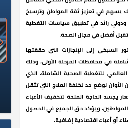
ذلك يسهم في تعزيز ثقة المواطن وترسيخ
ودولي رائد في تطبيق سياسات التغطية
قبل أفضل في مجال الصحة.
تور السبكي إلى الإنجازات التي حققتها
املة في محافظات المرحلة الأولى، وذلك
«وزارة الآثار»: العُثور على 10 توابيت
سلامة الغذاء: 285 ألف طن صادرات
 العالمي للتغطية الصحية الشاملة، الذي
 مقبرة "باكي"
غذائية في أسبوع
 الأوان لوضع حد لكلفة العلاج التي تثقل
عار يجسد الحاجة الملحة لتخفيف الأعباء
ى المواطنين، ويؤكد حق الجميع في الحصول
اء أو أعباء اقتصادية إضافية.