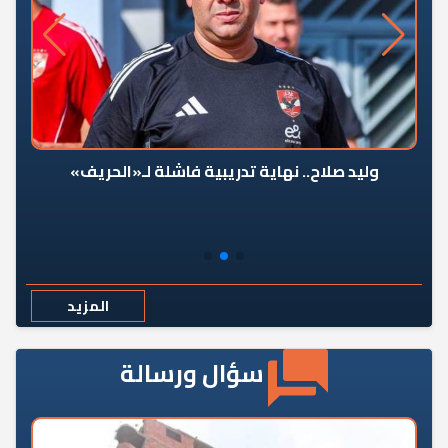
وليد صلاح.. نهاية تدريبية فاشلة لـ«الحريف»
المزيد
سؤال ورسالة