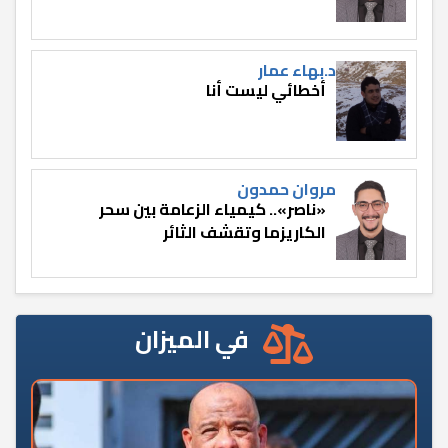
د.بهاء عمار
أخطائي ليست أنا
مروان حمدون
«ناصر».. كيمياء الزعامة بين سحر
الكاريزما وتقشف الثائر
في الميزان