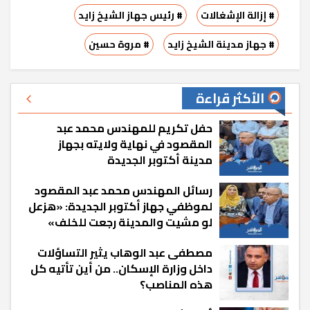
# إزالة الإشغالات
# رئيس جهاز الشيخ زايد
# جهاز مدينة الشيخ زايد
# مروة حسين
الأكثر قراءة
حفل تكريم للمهندس محمد عبد
المقصود في نهاية ولايته بجهاز
مدينة أكتوبر الجديدة
رسائل المهندس محمد عبد المقصود
لموظفي جهاز أكتوبر الجديدة: «هزعل
لو مشيت والمدينة رجعت للخلف»
مصطفى عبد الوهاب يثير التساؤلات
داخل وزارة الإسكان.. من أين تأتيه كل
هذه المناصب؟