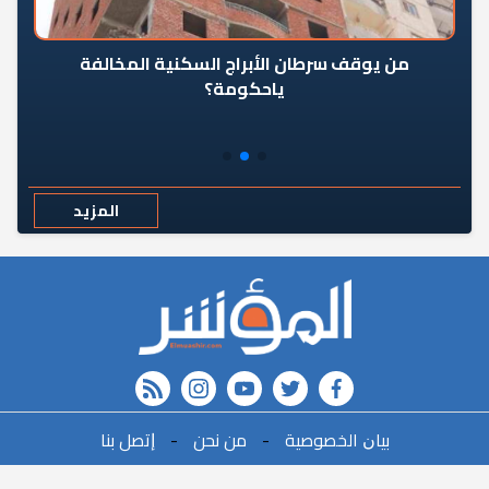
من يوقف سرطان الأبراج السكنية المخالفة
«ال
ياحكومة؟
مع
المزيد
rss feed
instagram
youtube
twitter
FACEBOOK
r
ﺑﻴﺎﻥ اﻟﺨﺼﻮﺻﻴﺔ
-
ﻣﻦ ﻧﺤﻦ
-
ﺇﺗﺼﻞ ﺑﻨﺎ
البحث