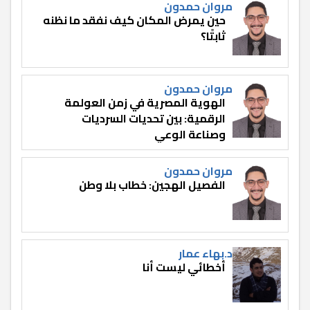
مروان حمدون
حين يمرض المكان كيف نفقد ما نظنه
ثابتًا؟
مروان حمدون
الهوية المصرية في زمن العولمة
الرقمية: بين تحديات السرديات
وصناعة الوعي
مروان حمدون
الفصيل الهجين: خطاب بلا وطن
د.بهاء عمار
أخطائي ليست أنا