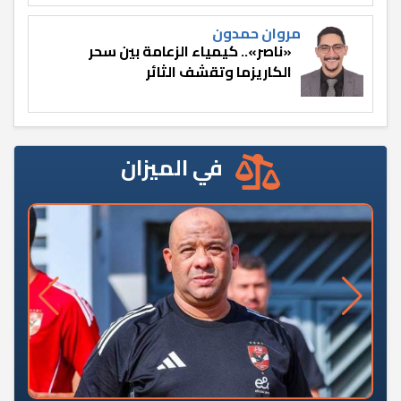
مروان حمدون
«ناصر».. كيمياء الزعامة بين سحر
الكاريزما وتقشف الثائر
في الميزان