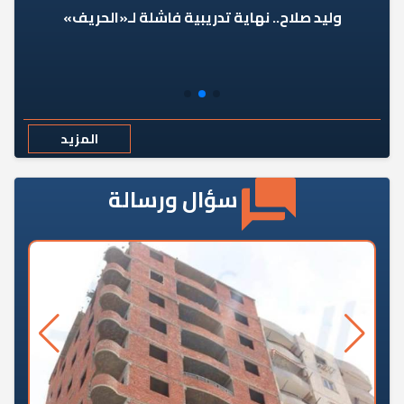
وليد صلاح.. نهاية تدريبية فاشلة لـ«الحريف»
المزيد
سؤال ورسالة