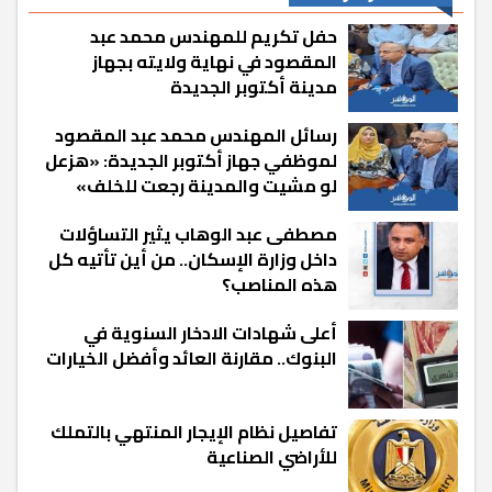
حفل تكريم للمهندس محمد عبد
المقصود في نهاية ولايته بجهاز
مدينة أكتوبر الجديدة
رسائل المهندس محمد عبد المقصود
لموظفي جهاز أكتوبر الجديدة: «هزعل
لو مشيت والمدينة رجعت للخلف»
مصطفى عبد الوهاب يثير التساؤلات
داخل وزارة الإسكان.. من أين تأتيه كل
هذه المناصب؟
أعلى شهادات الادخار السنوية في
البنوك.. مقارنة العائد وأفضل الخيارات
تفاصيل نظام الإيجار المنتهي بالتملك
للأراضي الصناعية