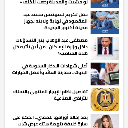
لو مشيت والمدينة رجعت للخلف»
حفل تكريم للمهندس محمد عبد
المقصود في نهاية ولايته بجهاز
مدينة أكتوبر الجديدة
مصطفى عبد الوهاب يثير التساؤلات
داخل وزارة الإسكان.. من أين تأتيه كل
هذه المناصب؟
أعلى شهادات الادخار السنوية في
البنوك.. مقارنة العائد وأفضل الخيارات
تفاصيل نظام الإيجار المنتهي بالتملك
للأراضي الصناعية
بعد إحالة أوراقها للمفتي.. الحكم على
سارة خليفة بتهمة هتك عرض شاب