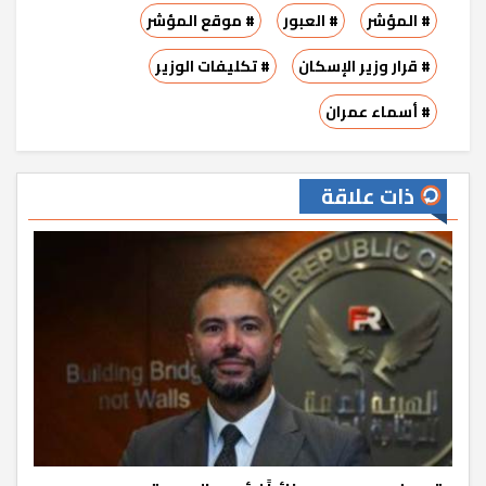
# المؤشر
# العبور
# موقع المؤشر
# قرار وزير الإسكان
# تكليفات الوزير
# أسماء عمران
ذات علاقة