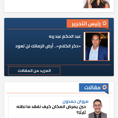
رئيس التحرير
عبد الحكم عبد ربه
«دكر الكلام».. أرض الزمالك لن تعود
المزيد من المقالات
مقالات
مروان حمدون
حين يمرض المكان كيف نفقد ما نظنه
ثابتًا؟