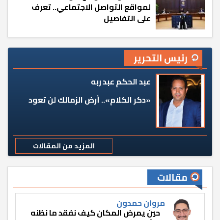
لمواقع التواصل الاجتماعي.. تعرف
على التفاصيل
رئيس التحرير
عبد الحكم عبد ربه
«دكر الكلام».. أرض الزمالك لن تعود
المزيد من المقالات
مقالات
مروان حمدون
حين يمرض المكان كيف نفقد ما نظنه