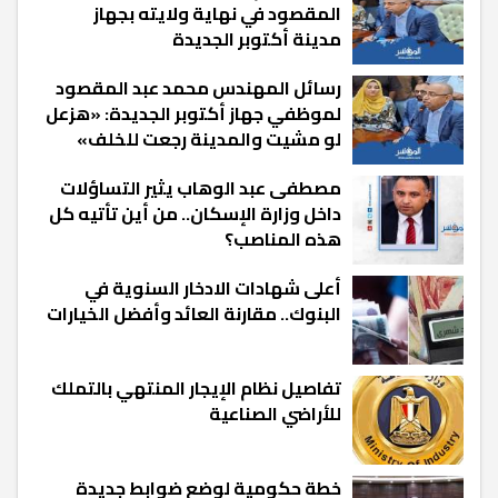
المقصود في نهاية ولايته بجهاز
مدينة أكتوبر الجديدة
رسائل المهندس محمد عبد المقصود
لموظفي جهاز أكتوبر الجديدة: «هزعل
لو مشيت والمدينة رجعت للخلف»
مصطفى عبد الوهاب يثير التساؤلات
داخل وزارة الإسكان.. من أين تأتيه كل
هذه المناصب؟
أعلى شهادات الادخار السنوية في
البنوك.. مقارنة العائد وأفضل الخيارات
تفاصيل نظام الإيجار المنتهي بالتملك
للأراضي الصناعية
خطة حكومية لوضع ضوابط جديدة