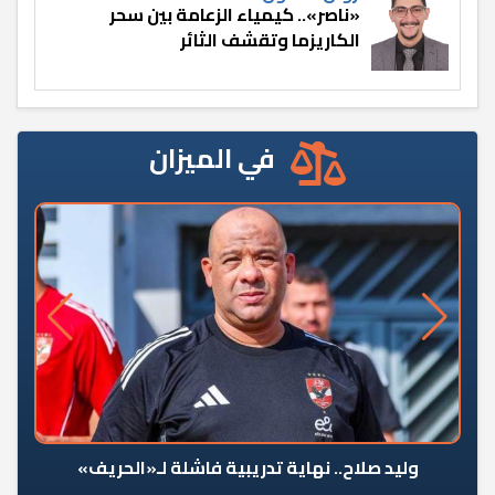
«ناصر».. كيمياء الزعامة بين سحر
الكاريزما وتقشف الثائر
في الميزان
وليد صلاح.. نهاية تدريبية فاشلة لـ«الحريف»