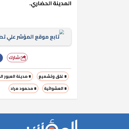
المدينة الحضاري.
تابع موقع المؤشر علي ت
شارك
«المؤشر» يطرح 
كان اختيار خري
رمضان وزيرًا للإ
# غلق وتشميع
# مدينة العبور ال
# العشوائية
# محمود مراد