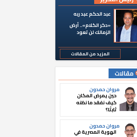
عبد الحكم عبد ربه
«دكر الكلام».. أرض
الزمالك لن تعود
المزيد من المقالات
مقالات
مروان حمدون
حين يمرض المكان
كيف نفقد ما نظنه
ثابتًا؟
مروان حمدون
الهوية المصرية في