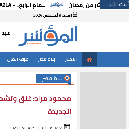
أحدث الأخبار
ي لعاشر من رمضان
للعام الرابع.. « A2LA الأمريكية» تجدد اعتماد «متبقيات المبيدات» بالإسماعيلية
السبت 8 أغسطس 2026
عبد ا
الأخبار
بناة مصر
غرف المال
بناة مصر
الجديدة
07:51 م - الإثنين 29 سبتمبر 2025