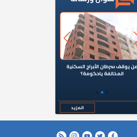
ن يوقف سرطان الأبراج السكنية
«المؤشر» يطرح السؤال ا
المخالفة ياحكومة؟
كان اختيار خريج معهد ال
رمضان وزيرًا للإسكان قرارًا
المزيد
rss feed
instagram
youtube
twitter
FACEBOOK