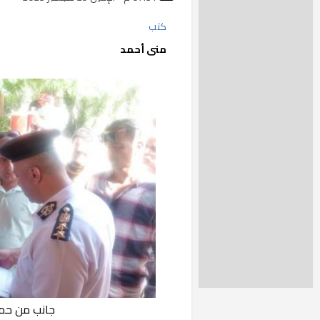
كتب
منى أحمد
جانب من حملة