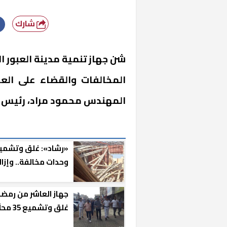
شارك
شن جهاز تنمية مدينة العبور 
المخالفات والقضاء على الع
المهندس محمود مراد، رئيس ا
«رشاد»: غلق وتشمي
وحدات مخالفة.. وإزال
فورية لغرف سطح
بالتجمع الثالث
جهاز العاشر من رمضا
غلق وتشميع 35 
تجاريًا مخالفًا بمنطق