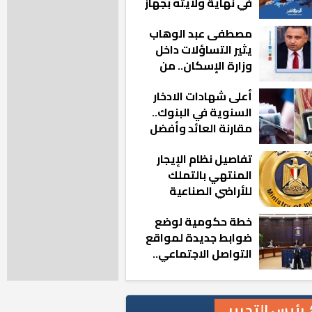
في نهاية ولايته بجهاز
مدينة أكتوبر الجديدة
مصطفى عبد الوهاب
يثير التساؤلات داخل
وزارة الإسكان.. من
أين تأتيه كل هذه
أعلى شهادات الادخار
المناصب؟
السنوية في البنوك..
مقارنة العائد وأفضل
الخيارات
تفاصيل نظام الإيجار
المنتهي بالتملك
للأراضي الصناعية
خطة حكومية لوضع
ضوابط جديدة لمواقع
التواصل الاجتماعي..
تعرف على التفاصيل
رئيس التحرير