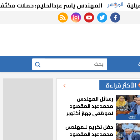
المهندس ياسر عبدالحليم: حملات مكثفة للتصدي
rss feed
instagram
youtube
twitter
facebook
بحث
الأكثر قراءة
رسائل المهندس
محمد عبد المقصود
لموظفي جهاز أكتوبر
الجديدة: «هزعل لو
حفل تكريم للمهندس
مشيت والمدينة
محمد عبد المقصود
رجعت للخلف»