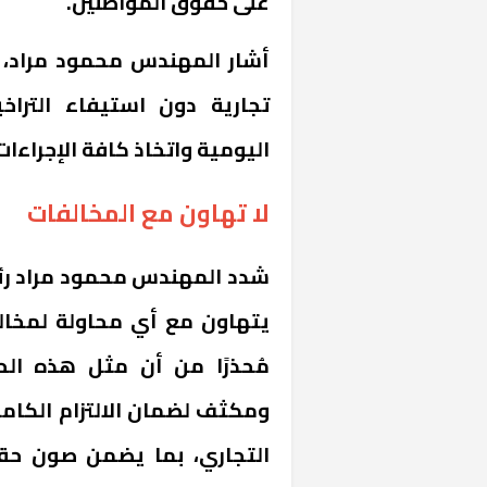
على حقوق المواطنين.
أشار المهندس محمود مراد، إل
تجارية دون استيفاء التراخ
اليومية واتخاذ كافة الإجراءا
لا تهاون مع المخالفات
شدد المهندس محمود مراد رئيس
خشبية بفناء
يتهاون مع أي محاولة لمخالفة
مُحذرًا من أن مثل هذه ا
ومكثف لضمان الالتزام الكامل
التجاري، بما يضمن صون حق