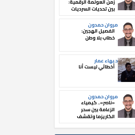
زمن العولمة الرقمية:
بين تحديات السرديات
وصناعة الوعي
مروان حمدون
الفصيل الهجين:
خطاب بلا وطن
د.بهاء عمار
أخطائي ليست أنا
مروان حمدون
«ناصر».. كيمياء
الزعامة بين سحر
الكاريزما وتقشف
الثائر