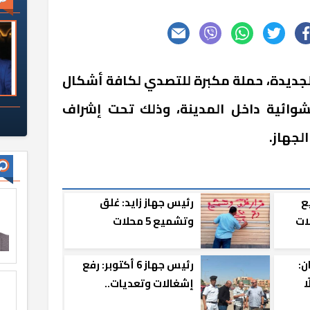
الجديدة، حملة مكبرة للتصدي لكافة أشكال
شوائية داخل المدينة، وذلك تحت إشراف
لجهاز.
ع
رئيس جهاز زايد: غلق
ات
وتشميع 5 محلات
مخالفة.. ورفع إشغالات
الباعة الجائلين
ن:
رئيس جهاز 6 أكتوبر: رفع
محلًا
إشغالات وتعديات..
ة
والتحفظ على مستودع