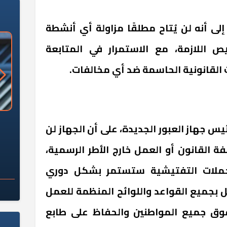
ى أنه لن يُتاح مطلقًا مزاولة أي أنشطة
يص اللازمة، مع الاستمرار في المتابعة
ت القانونية الحاسمة ضد أي مخالفات.
«وزارة الآثار»: العُثور على 10 توابيت
سلامة الغذاء: 285 ألف طن صادرات
 جهاز العبور الجديدة، على أن الجهاز لن
 مقبرة "باكي"
غذائية في أسبوع
 القانون أو العمل خارج الأطر الرسمية،
لحملات التفتيشية ستستمر بشكل دوري
 بجميع القواعد واللوائح المنظمة للعمل
وق جميع المواطنين والحفاظ على طابع