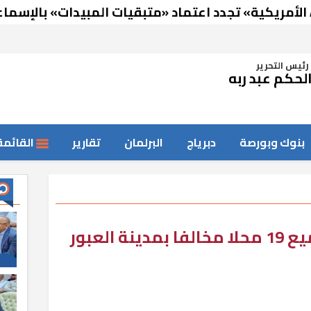
رئيس التحرير
لحكم عبد ربه
بنوك وبورصة
دبرياج
البرلمان
تقارير
القائمة
محمود مراد: غلق وتشميع 19 محلا مخالفا بمدينة العبور