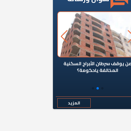
ن يوقف سرطان الأبراج السكنية
«المؤشر» يطرح السؤال ا
المخالفة ياحكومة؟
كان اختيار خريج معهد ال
رمضان وزيرًا للإسكان قرارًا
المزيد