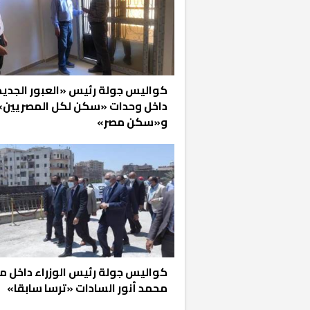
كواليس جولة رئيس «العبور الجدي
داخل وحدات «سكن لكل المصريين»
و«سكن مصر»
كواليس جولة رئيس الوزراء داخل م
محمد أنور السادات «ترسا سابقا»