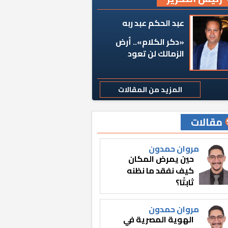
عبد الحكم عبد ربه
«دكر الكلام».. أرض
الزمالك لن تعود
المزيد من المقالات
مقالات
مروان حمدون
حين يمرض المكان
كيف نفقد ما نظنه
ثابتًا؟
مروان حمدون
الهوية المصرية في