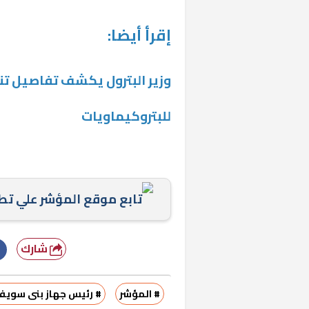
إقرأ أيضا:
وزير البترول يكشف تفاصيل تن
للبتروكيماويات
«المؤشر» يطرح 
كان اختيار خري
رمضان وزيرًا للإ
تابع موقع المؤشر علي ت
شارك
# المؤشر
# رئيس جهاز بنى سويف