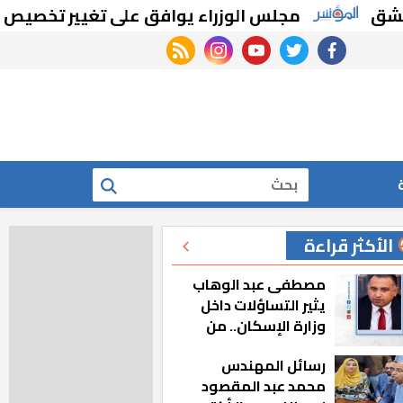
مجلس الوزراء يوافق على تغيير تخصيص قطع أراض
rss feed
instagram
youtube
twitter
facebook
بحث
الأكثر قراءة
مصطفى عبد الوهاب
يثير التساؤلات داخل
وزارة الإسكان.. من
أين تأتيه كل هذه
رسائل المهندس
المناصب؟
محمد عبد المقصود