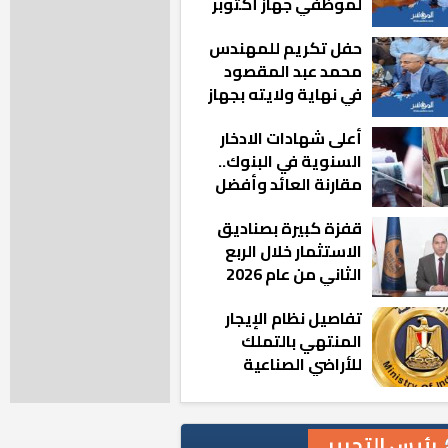
لموظفي جهاز أكتوبر
الجديدة: «هزعل لو
حفل تكريم للمهندس
مشيت والمدينة
محمد عبد المقصود
رجعت للخلف»
في نهاية ولايته بجهاز
مدينة أكتوبر الجديدة
أعلى شهادات الادخار
السنوية في البنوك..
مقارنة العائد وأفضل
الخيارات
قفزة كبيرة بصناديق
الاستثمار خلال الربع
الثاني من عام 2026
تفاصيل نظام الإيجار
المنتهي بالتملك
للأراضي الصناعية
رئيس التحرير