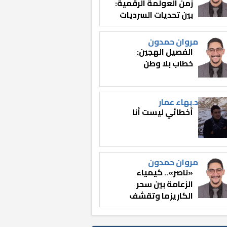
زمن العولمة الرقمية:
بين تحديات السرديات
وصناعة الوعي
مروان حمدون
الفصيل الهجين:
خطاب بلا وطن
د.بهاء عمار
أخطائي ليست أنا
مروان حمدون
«ناصر».. كيمياء
الزعامة بين سحر
الكاريزما وتقشف
الثائر