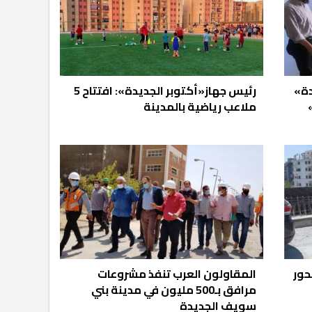
دة»
رئيس جهاز«أكتوبر الجديدة»: افتتاح 5
ملاعب رياضية بالمدينة
حور
المقاولون العرب تنفذ مشروعات
مرافق بـ500 مليون في مدينة بني
سويف الجديدة