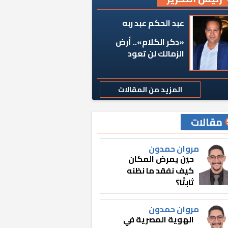
عبد الحكم عبد ربه
«دكر الكلام».. أرض
الزمالك لن تعود
المزيد من المقالات
مقالات
مروان حمدون
حين يمرض المكان
كيف نفقد ما نظنه
ثابتًا؟
مروان حمدون
الهوية المصرية في