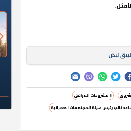
أمثل.
طبيق نبض
السؤال الصعب: هل
لماذا تخالف الشركات العقارية
م
ج معهد العاشر من
تعليمات الرئيس السيسي؟
سكان قرارًا صائبًا؟
لشروق
# مشروعات المرافق
عد نائب رئيس هيئة المجتمعات العمرانية