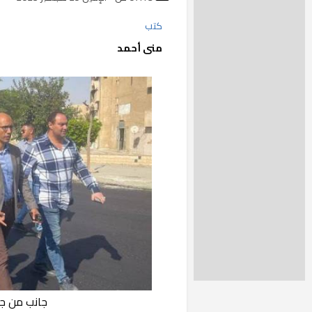
كتب
منى أحمد
جانب من جو