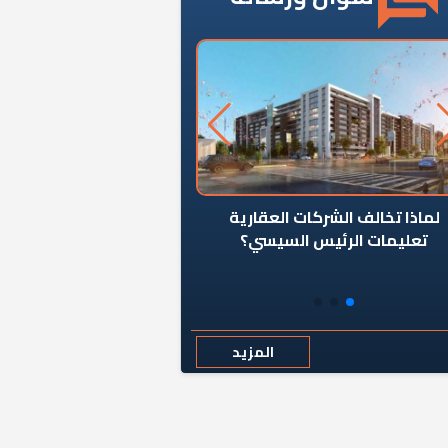
ن يوقف سرطان الأبراج السكنية
«المؤشر» يطرح السؤال ا
المخالفة ياحكومة؟
كان اختيار خريج معهد ال
رمضان وزيرًا للإسكان قرارًا
المزيد