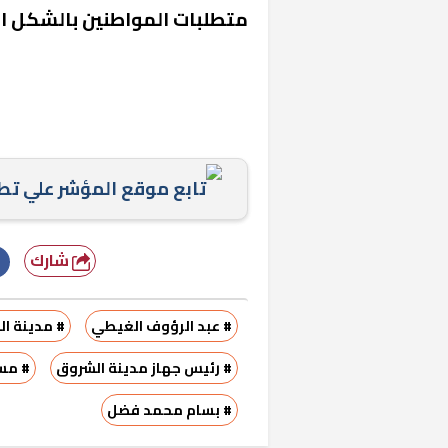
متطلبات المواطنين بالشكل ال
تابع موقع المؤشر علي ت
«المؤشر» يطرح 
كان اختيار خري
شارك
رمضان وزيرًا للإ
# عبد الرؤوف الغيطي
# مدينة ا
# رئيس جهاز مدينة الشروق
# مسا
# بسام محمد فضل