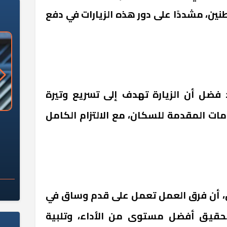
ين، مشددًا على دور هذه الزيارات في دفع
ضل أن الزيارة تهدف إلى تسريع وتيرة
ت المقدمة للسكان، مع الالتزام الكامل
«وزارة الآثار»: العُثور على 10 توابيت
سلامة الغذاء: 285 ألف طن صادرات
 مقبرة "باكي"
غذائية في أسبوع
ق، أن فرق العمل تعمل على قدم وساق في
حقيق أفضل مستوى من الأداء، وتلبية