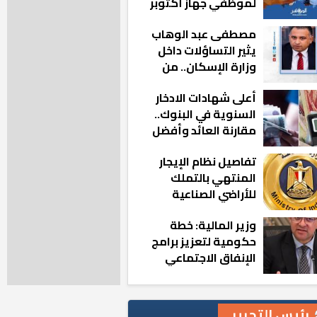
لموظفي جهاز أكتوبر
الجديدة: «هزعل لو
مصطفى عبد الوهاب
مشيت والمدينة
يثير التساؤلات داخل
رجعت للخلف»
وزارة الإسكان.. من
أين تأتيه كل هذه
أعلى شهادات الادخار
المناصب؟
السنوية في البنوك..
مقارنة العائد وأفضل
الخيارات
تفاصيل نظام الإيجار
المنتهي بالتملك
للأراضي الصناعية
وزير المالية: خطة
حكومية لتعزيز برامج
الإنفاق الاجتماعي
بالمحافظات
رئيس التحرير