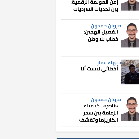
زمن العولمة الرقمية:
بين تحديات السرديات
وصناعة الوعي
مروان حمدون
الفصيل الهجين:
خطاب بلا وطن
د.بهاء عمار
أخطائي ليست أنا
مروان حمدون
«ناصر».. كيمياء
الزعامة بين سحر
الكاريزما وتقشف
الثائر