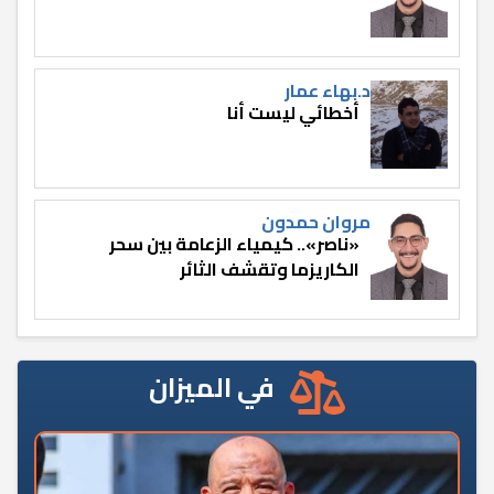
د.بهاء عمار
أخطائي ليست أنا
مروان حمدون
«ناصر».. كيمياء الزعامة بين سحر
الكاريزما وتقشف الثائر
في الميزان