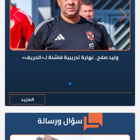
وليد صلاح.. نهاية تدريبية فاشلة لـ«الحريف»
المزيد
سؤال ورسالة