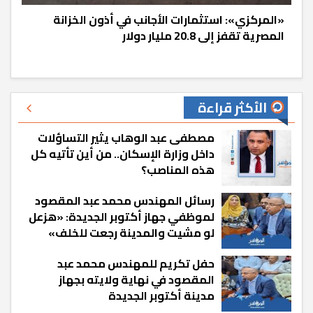
«المركزي»: استثمارات الأجانب في أذون الخزانة
المصرية تقفز إلى 20.8 مليار دولار
الأكثر قراءة
مصطفى عبد الوهاب يثير التساؤلات
داخل وزارة الإسكان.. من أين تأتيه كل
هذه المناصب؟
رسائل المهندس محمد عبد المقصود
لموظفي جهاز أكتوبر الجديدة: «هزعل
لو مشيت والمدينة رجعت للخلف»
حفل تكريم للمهندس محمد عبد
المقصود في نهاية ولايته بجهاز
مدينة أكتوبر الجديدة