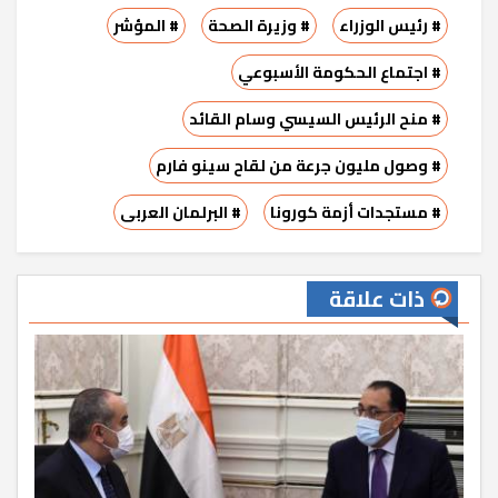
# رئيس الوزراء
# وزيرة الصحة
# المؤشر
# اجتماع الحكومة الأسبوعي
# منح الرئيس السيسي وسام القائد
# وصول مليون جرعة من لقاح سينو فارم
# مستجدات أزمة كورونا
# البرلمان العربى
ذات علاقة