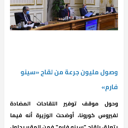
وصول مليون جرعة من لقاح «سينو
فارم»
وحول موقف توفير اللقاحات المضادة
لفيروس كورونا، أوضحت الوزيرة أنه فيما
يتعلق بلقاح "سينو فارم" فمن المقرر بحلول