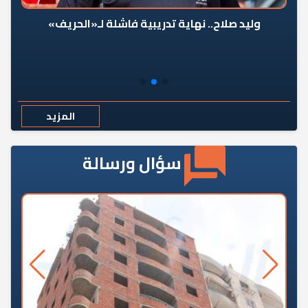
وليد صلاح.. نهاية تدريبية فاشلة لـ«الحريف»
المزيد
سؤال ورسالة