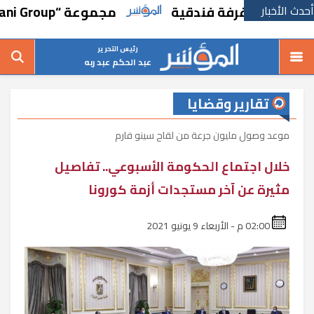
أحدث الأخبار
مجموعة “Hirdaramani Group” السريلانكية للملابس تتوسع في السوق المصري
رئيس التحرير
عبد الحكم عبد ربه
تقارير وقضايا
موعد وصول مليون جرعة من لقاح سينو فارم
خلال اجتماع الحكومة الأسبوعي.. تفاصيل
مثيرة عن آخر مستجدات أزمة كورونا
02:00 م - الأربعاء 9 يونيو 2021