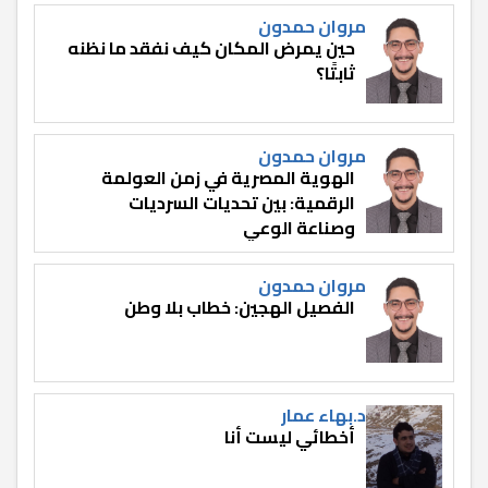
مروان حمدون
حين يمرض المكان كيف نفقد ما نظنه
ثابتًا؟
مروان حمدون
الهوية المصرية في زمن العولمة
الرقمية: بين تحديات السرديات
وصناعة الوعي
مروان حمدون
الفصيل الهجين: خطاب بلا وطن
د.بهاء عمار
أخطائي ليست أنا