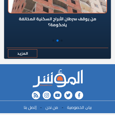
من يوقف سرطان الأبراج السكنية المخالفة
«ال
ياحكومة؟
مع
المزيد
rss feed
instagram
youtube
twitter
FACEBOOK
r
ﺑﻴﺎﻥ اﻟﺨﺼﻮﺻﻴﺔ
-
ﻣﻦ ﻧﺤﻦ
-
ﺇﺗﺼﻞ ﺑﻨﺎ