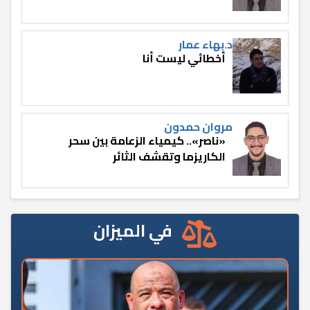
د.بهاء عمار
أخطائي ليست أنا
مروان حمدون
«ناصر».. كيمياء الزعامة بين سحر
الكاريزما وتقشف الثائر
في الميزان