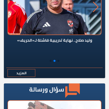
وليد صلاح.. نهاية تدريبية فاشلة لـ«الحريف»
المزيد
سؤال ورسالة