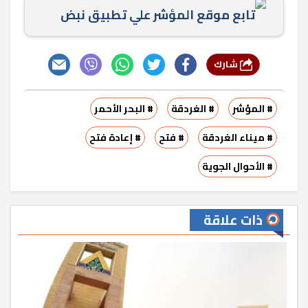
تابع موقع المؤشر علي تطبيق نبض
شارك
# المؤشر
# الغردقة
# البحر الأحمر
# ميناء الغردقة
# فتح
# إعادة فتح
# الأحوال الجوية
ذات علاقة