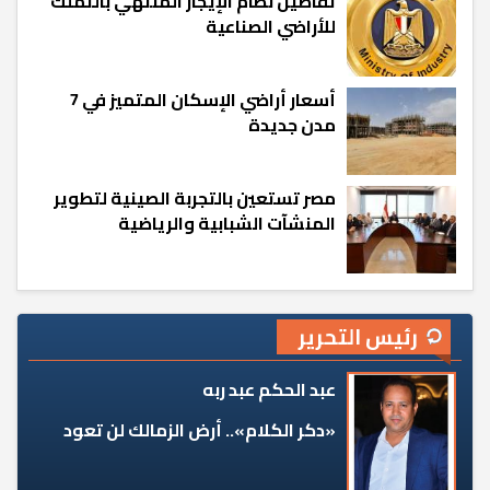
تفاصيل نظام الإيجار المنتهي بالتملك
للأراضي الصناعية
أسعار أراضي الإسكان المتميز في 7
مدن جديدة
مصر تستعين بالتجربة الصينية لتطوير
المنشآت الشبابية والرياضية
رئيس التحرير
عبد الحكم عبد ربه
«دكر الكلام».. أرض الزمالك لن تعود