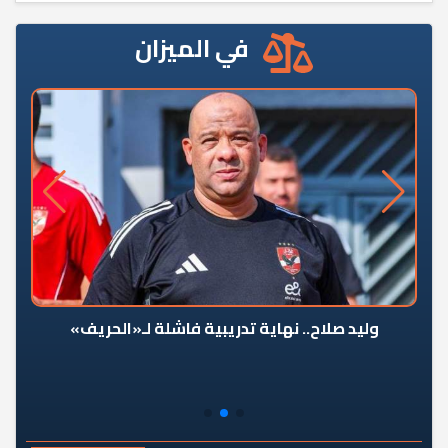
في الميزان
وليد صلاح.. نهاية تدريبية فاشلة لـ«الحريف»