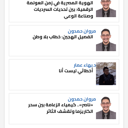
الهوية المصرية في زمن العولمة
الرقمية: بين تحديات السرديات
وصناعة الوعي
مروان حمدون
الفصيل الهجين: خطاب بلا وطن
د.بهاء عمار
أخطائي ليست أنا
مروان حمدون
«ناصر».. كيمياء الزعامة بين سحر
الكاريزما وتقشف الثائر