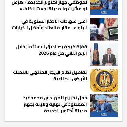
لموظفي جهاز أكتوبر الجديدة: «هزعل
لو مشيت والمدينة رجعت للخلف»
أعلى شهادات الادخار السنوية في
البنوك.. مقارنة العائد وأفضل الخيارات
قفزة كبيرة بصناديق الاستثمار خلال
الربع الثاني من عام 2026
تفاصيل نظام الإيجار المنتهي بالتملك
للأراضي الصناعية
حفل تكريم للمهندس محمد عبد
المقصود في نهاية ولايته بجهاز
مدينة أكتوبر الجديدة