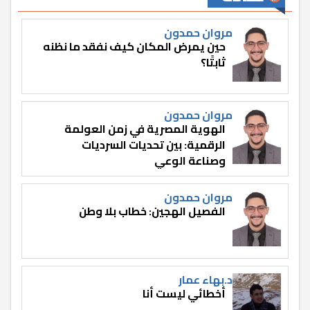
مروان حمدون
حين يمرض المكان كيف نفقد ما نظنه
ثابتًا؟
مروان حمدون
الهوية المصرية في زمن العولمة
الرقمية: بين تحديات السرديات
وصناعة الوعي
مروان حمدون
الفصيل الهجين: خطاب بلا وطن
د.بهاء عمار
أخطائي ليست أنا