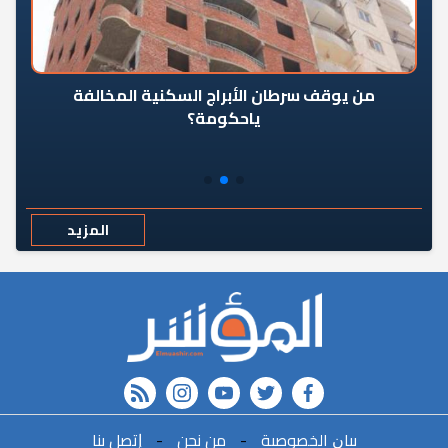
من يوقف سرطان الأبراج السكنية المخالفة
«ال
ياحكومة؟
مع
المزيد
rss feed
instagram
youtube
twitter
FACEBOOK
ﺑﻴﺎﻥ اﻟﺨﺼﻮﺻﻴﺔ
-
ﻣﻦ ﻧﺤﻦ
-
ﺇﺗﺼﻞ ﺑﻨﺎ