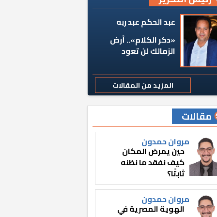
عبد الحكم عبد ربه
«دكر الكلام».. أرض
الزمالك لن تعود
المزيد من المقالات
مقالات
مروان حمدون
حين يمرض المكان
كيف نفقد ما نظنه
ثابتًا؟
مروان حمدون
الهوية المصرية في