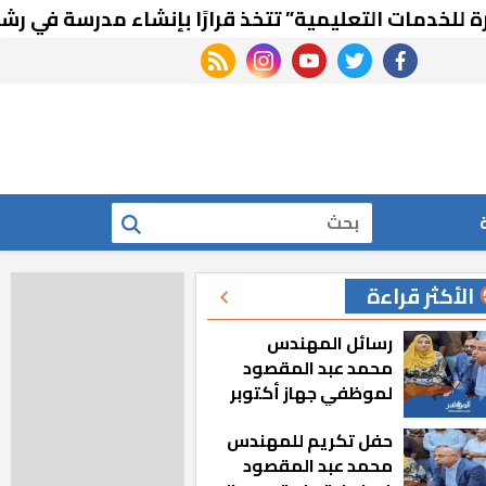
ات التعليمية” تتخذ قرارًا بإنشاء مدرسة في رشيد الجد
rss feed
instagram
youtube
twitter
facebook
بحث
الأكثر قراءة
رسائل المهندس
محمد عبد المقصود
لموظفي جهاز أكتوبر
الجديدة: «هزعل لو
حفل تكريم للمهندس
مشيت والمدينة
محمد عبد المقصود
رجعت للخلف»