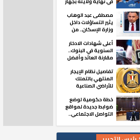
في نهاية ولايته بجهاز
مدينة أكتوبر الجديدة
مصطفى عبد الوهاب
يثير التساؤلات داخل
وزارة الإسكان.. من
أين تأتيه كل هذه
أعلى شهادات الادخار
المناصب؟
السنوية في البنوك..
مقارنة العائد وأفضل
الخيارات
تفاصيل نظام الإيجار
المنتهي بالتملك
للأراضي الصناعية
خطة حكومية لوضع
ضوابط جديدة لمواقع
التواصل الاجتماعي..
تعرف على التفاصيل
رئيس التحرير