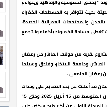
وند ’’ يحقق الخصوصية والرفاهية ويتواءم
ديثة بحيث تتوافر به المسطحات الخضراء
بالمدن والمجتمعات العمرانية الجديدة،
ت تغطى مساحة الكمبوند بأكمله والتجمع
لمشروع بقربه من موقف العاشر من رمضان
 العاشر، وجامعة الابتكار، وفندق وسينما
 رمضان الجامعي .
إسكان قد أعلنت عن بدء التقديم على وحدات
سكنية بمشروع ديارنا للإسكان المتوسط من 15 أبريل 2025 وحتى 15
لك ضمن المرحلة الأولى من أكبر طرح سكني خلال