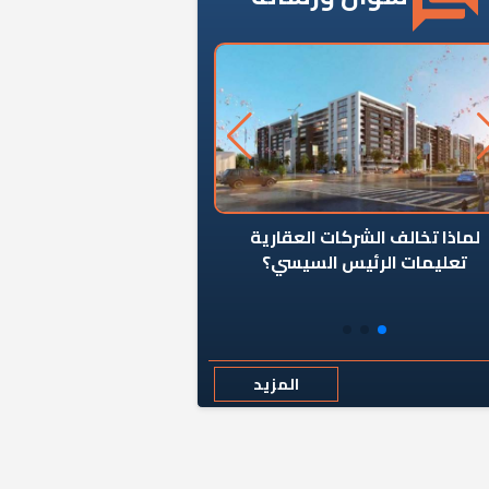
ن يوقف سرطان الأبراج السكنية
«المؤشر» يطرح السؤال ا
المخالفة ياحكومة؟
كان اختيار خريج معهد ال
رمضان وزيرًا للإسكان قرارًا
المزيد