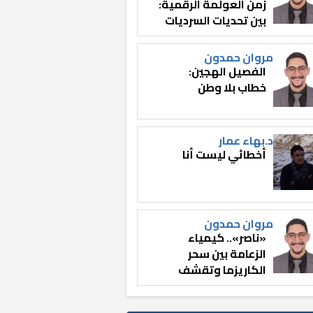
زمن العولمة الرقمية:
بين تحديات السرديات
وصناعة الوعي
مروان حمدون
الفصيل الهجين:
خطاب بلا وطن
د.بهاء عمار
أخطائي ليست أنا
مروان حمدون
«ناصر».. كيمياء
الزعامة بين سحر
الكاريزما وتقشف
الثائر