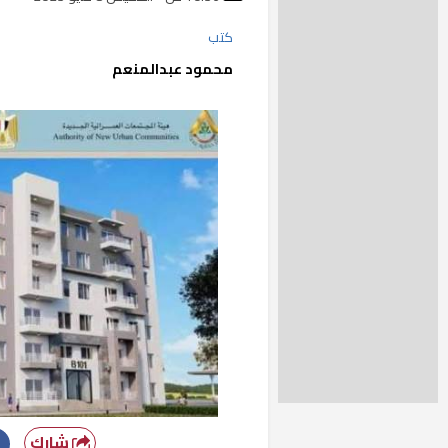
كتب
محمود عبدالمنعم
شارك