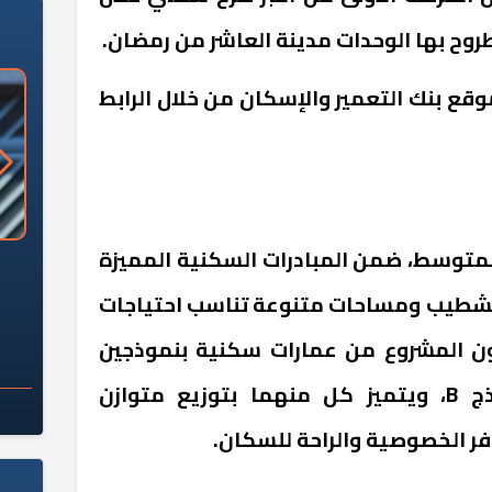
قع بنك التعمير والإسكان من خلال الرابط
لمتوسط، ضمن المبادرات السكنية المميزة
«وزارة الآثار»: العُثور على 10 توابيت
سلامة الغذاء: 285 ألف طن صادرات
 مقبرة "باكي"
غذائية في أسبوع
لتشطيب ومساحات متنوعة تناسب احتياجات
ن المشروع من عمارات سكنية بنموذجين
رئيسيين: النموذج A والنموذج B، ويتميز كل منهما بتوزيع متوازن
ر الخصوصية والراحة للسكان.