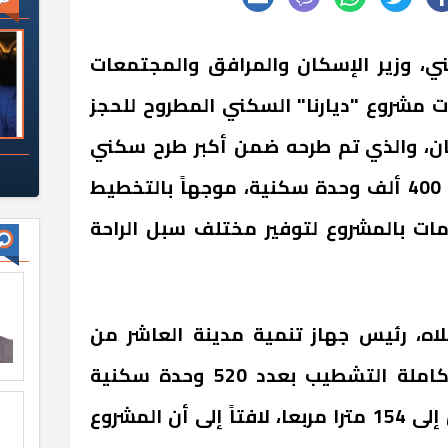
ي، وزير الإسكان والمرافق والمجتمعات
ت مشروع "ديارنا" السكني المطروح للحجز
ضان، والذي تم طرحه ضمن أكبر طرح سكني
أعدته وزارة الإسكان بإجمالي 400 ألف وحدة سكنية، موجهاً بالتخطيط
مات بالمشروع لتوفير مختلف سبل الراحة
اه، رئيس جهاز تنمية مدينة العاشر من
رمضان، أن وحدات المشروع كاملة التشطيب بعدد 520 وحدة سكنية
"مرحلة أولى " بمساحات تصل إلى 154 مترا مربعا، لافتاً إلى أن المشروع