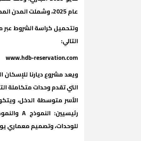
عام 2025، وشملت المدن المطروح بها الوحدات مدينة العاشر من رمضان.
ولتحميل كراسة الشروط عبر مو
التالي:
www.hdb-reservation.com
ويعد مشروع ديارنا للإسكان ا
خشبية بفناء
التي تقدم وحدات متكاملة ا
الأسر متوسطة الدخل، ويتكو
للوحدات، وتصميم معماري يوف