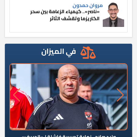
مروان حمدون
«ناصر».. كيمياء الزعامة بين سحر
الكاريزما وتقشف الثائر
في الميزان
وليد صلاح.. نهاية تدريبية فاشلة لـ«الحريف»