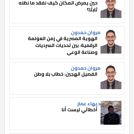
حين يمرض المكان كيف نفقد ما نظنه
ثابتًا؟
مروان حمدون
الهوية المصرية في زمن العولمة
الرقمية: بين تحديات السرديات
وصناعة الوعي
مروان حمدون
الفصيل الهجين: خطاب بلا وطن
د.بهاء عمار
أخطائي ليست أنا