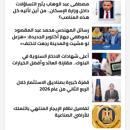
مصطفى عبد الوهاب يثير التساؤلات
داخل وزارة الإسكان.. من أين تأتيه كل
هذه المناصب؟
رسائل المهندس محمد عبد المقصود
لموظفي جهاز أكتوبر الجديدة: «هزعل
لو مشيت والمدينة رجعت للخلف»
أعلى شهادات الادخار السنوية في
البنوك.. مقارنة العائد وأفضل الخيارات
قفزة كبيرة بصناديق الاستثمار خلال
الربع الثاني من عام 2026
تفاصيل نظام الإيجار المنتهي بالتملك
للأراضي الصناعية