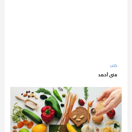
كتب
منى أحمد