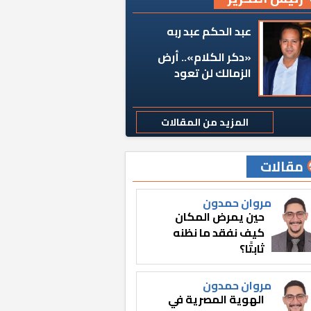
عبد الحكم عبد ربه
«دكر الكلام».. أرض
الزمالك لن تعود
المزيد من المقالات
مقالات
مروان حمدون
حين يمرض المكان
كيف نفقد ما نظنه
ثابتًا؟
مروان حمدون
الهوية المصرية في