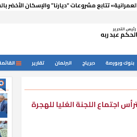
 تتابع مشروعات “ديارنا” والإسكان الأخضر بالسادات
رئيس التحرير
لحكم عبد ربه
بنوك وبورصة
دبرياج
البرلمان
تقارير
القائمة
رأس اجتماع اللجنة العُليا للهجرة