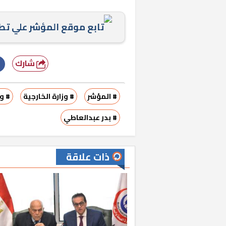
تابع موقع المؤشر علي ت
شارك
# المؤشر
# وزارة الخارجية
# وز
# بدر عبدالعاطي
ذات علاقة