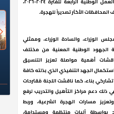
الهجرة غير الشرعية وخطط العمل الوطنية الرابعة للفترة ٢٠٢٤-٢٠٢٦،
لمحافظات الأكثر تصديراً للهجرة.
س الوزراء، والسادة الوزراء، وممثلي
ية الجهود الوطنية المعنية من مختلف
الأبراج السكنية
كم تبلغ أطوال شبكة القطار
قشات أهمية مواصلة تعزيز التنسيق
 ياحكومة؟
الكهربائي السريع الجارٍ تنفيذها؟
ستكمال الجهد التنفيذي الذي بذلته كافة
تشاركي بناء، كما ناقشت اللجنة مُقترحات
ي ذلك دعم مراكز التأهيل والتدريب لرفع
وتعزيز مسارات الهجرة الشرعية، وربط
ارج بواسطة آليات منتظمة ومستدامة،