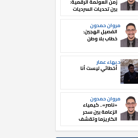
زمن العولمة الرقمية:
بين تحديات السرديات
وصناعة الوعي
مروان حمدون
الفصيل الهجين:
خطاب بلا وطن
د.بهاء عمار
أخطائي ليست أنا
مروان حمدون
«ناصر».. كيمياء
الزعامة بين سحر
الكاريزما وتقشف
الثائر