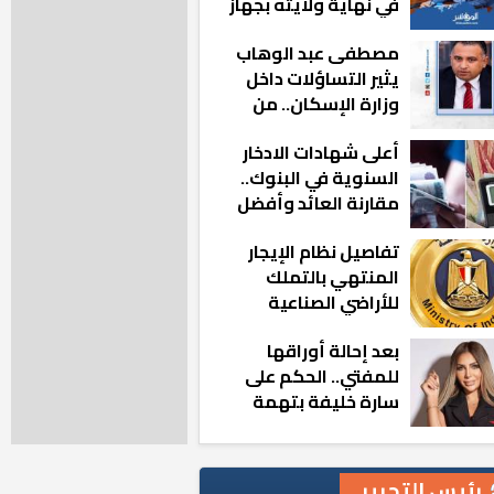
في نهاية ولايته بجهاز
مدينة أكتوبر الجديدة
مصطفى عبد الوهاب
يثير التساؤلات داخل
وزارة الإسكان.. من
أين تأتيه كل هذه
أعلى شهادات الادخار
المناصب؟
السنوية في البنوك..
مقارنة العائد وأفضل
الخيارات
تفاصيل نظام الإيجار
المنتهي بالتملك
للأراضي الصناعية
بعد إحالة أوراقها
للمفتي.. الحكم على
سارة خليفة بتهمة
هتك عرض شاب
رئيس التحرير