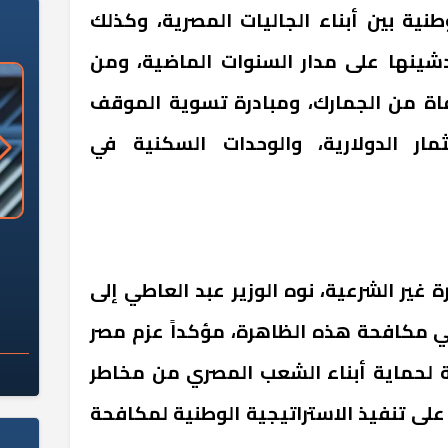
ية بين أبناء الجاليات المصرية، وكذلك
تدشينها على مدار السنوات الماضية، ومن
عفاة من الجمارك، ومبادرة تسوية الموقف
مار الدولارية، والوحدات السكنية في
«وزارة الآثار»: العُثور على 10 توابيت
سلامة الغذاء: 285 ألف طن صادرات
 مقبرة "باكي"
غذائية في أسبوع
 غير الشرعية، نوه الوزير عبد العاطي إلى
ي مكافحة هذه الظاهرة، مؤكداً عزم مصر
ة لحماية أبناء الشعب المصري من مخاطر
على تنفيذ الاستراتيجية الوطنية لمكافحة