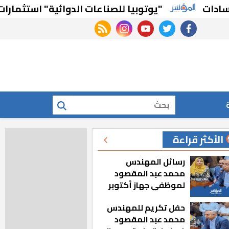
"يوتوبيا للصناعات الدوائية" استثمارات تتجاوز 1.35 مليار جنيه
rss feed
instagram
youtube
twitter
facebook
بحث
الأكثر قراءة
رسائل المهندس
محمد عبد المقصود
لموظفي جهاز أكتوبر
الجديدة: «هزعل لو
حفل تكريم للمهندس
مشيت والمدينة
محمد عبد المقصود
رجعت للخلف»