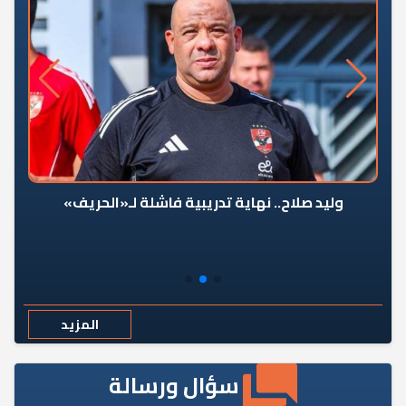
وليد صلاح.. نهاية تدريبية فاشلة لـ«الحريف»
المزيد
سؤال ورسالة