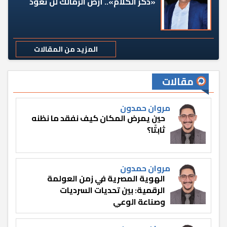
«دكر الكلام».. أرض الزمالك لن تعود
المزيد من المقالات
مقالات
مروان حمدون
حين يمرض المكان كيف نفقد ما نظنه
ثابتًا؟
مروان حمدون
الهوية المصرية في زمن العولمة
الرقمية: بين تحديات السرديات
وصناعة الوعي