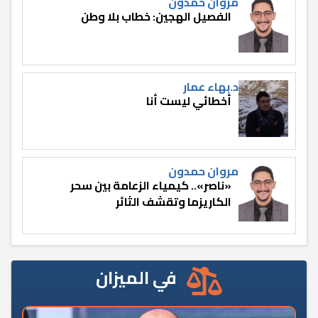
مروان حمدون
الفصيل الهجين: خطاب بلا وطن
د.بهاء عمار
أخطائي ليست أنا
مروان حمدون
«ناصر».. كيمياء الزعامة بين سحر
الكاريزما وتقشف الثائر
في الميزان