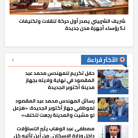
شريف الشربيني يصدر أول حركة تنقلات وتكليفات
لـ5 رؤساء أجهزة مدن جديدة
الأكثر قراءة
حفل تكريم للمهندس محمد عبد
المقصود في نهاية ولايته بجهاز
مدينة أكتوبر الجديدة
رسائل المهندس محمد عبد المقصود
لموظفي جهاز أكتوبر الجديدة: «هزعل
لو مشيت والمدينة رجعت للخلف»
مصطفى عبد الوهاب يثير التساؤلات
داخل وزارة الإسكان.. من أين تأتيه كل