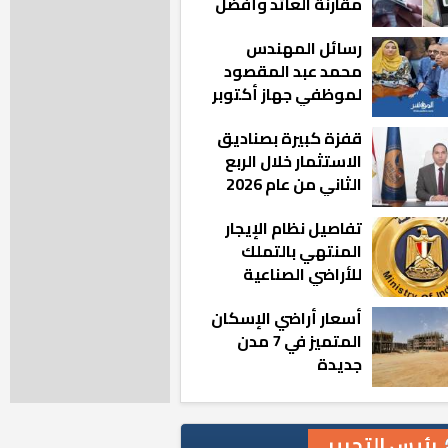
مقارنة العائد وأفضل
الخيارات
رسائل المهندس
محمد عبد المقصود
لموظفي جهاز أكتوبر
الجديدة: «هزعل لو
قفزة كبيرة بصناديق
مشيت والمدينة
الاستثمار خلال الربع
رجعت للخلف»
الثاني من عام 2026
تفاصيل نظام الإيجار
المنتهي بالتملك
للأراضي الصناعية
أسعار أراضي الإسكان
المتميز في 7 مدن
جديدة
رئيس التحرير