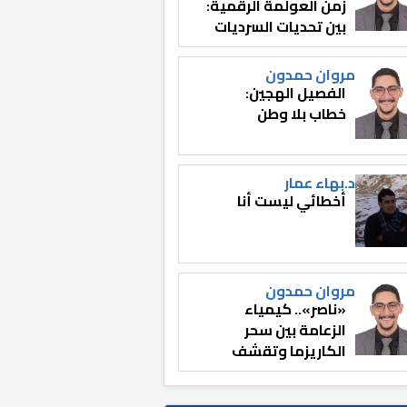
زمن العولمة الرقمية:
بين تحديات السرديات
وصناعة الوعي
مروان حمدون
الفصيل الهجين:
خطاب بلا وطن
د.بهاء عمار
أخطائي ليست أنا
مروان حمدون
«ناصر».. كيمياء
الزعامة بين سحر
الكاريزما وتقشف
الثائر