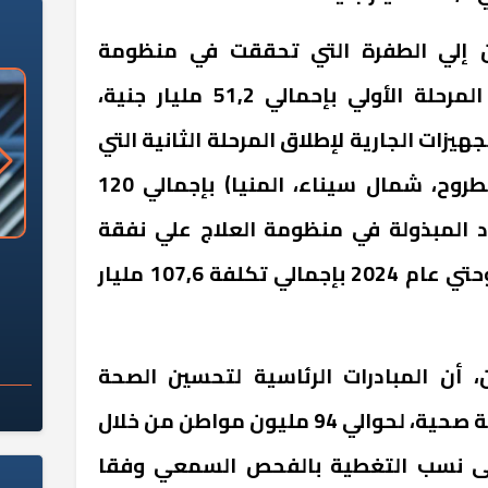
ن إلي الطفرة التي تحققت في منظومة
التأمين الصحي الشامل في المرحلة الأولي بإحمالي 51,2 مليار جنية،
هيزات الجارية لإطلاق المرحلة الثانية التي
تضم ( دمياط، كفر الشيخ، مطروح، شمال سيناء، المنيا) بإجمالي 120
ود المبذولة في منظومة العلاج علي نفقة
«وزارة الآثار»: العُثور على 10 توابيت
سلامة الغذاء: 285 ألف طن صادرات
الدولة خلال الفترة من 2014 وحتي عام 2024 بإجمالي تكلفة 107,6 مليار
 مقبرة "باكي"
غذائية في أسبوع
 أن المبادرات الرئاسية لتحسين الصحة
العامة قدمت 170 مليون خدمة صحية، لحوالي 94 مليون مواطن من خلال
ا إلى نسب التغطية بالفحص السمعي وفقا