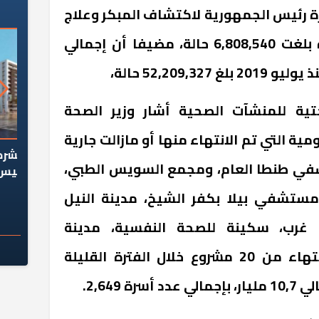
رة رئيس الجمهورية لاكتشاف المبكر وعلاج
ضعف السمع لحديثي الولادة بلغت 6,808,540 حالة، مضيفا أن إجمالي
52,209,3 حالة،
حتية للمنشآت الصحية أشار وزير الصحة
ية التي تم الانتهاء منها أو مازالت جارية
السؤال الصعب: هل
لماذا تخالف الشركات العقارية
م
نها ( مستشفي طنطا العام، ومجمع السويس الطبي،
ج معهد العاشر من
تعليمات الرئيس السيسي؟
سكان قرارًا صائبًا؟
تشفي بيلا بكفر الشيخ، مدينة النيل
غرب، سكينة للصحة النفسية، مدينة
العاصمة الطبية) مضيفا الانتهاء من 20 مشروع خلال الفترة القليلة