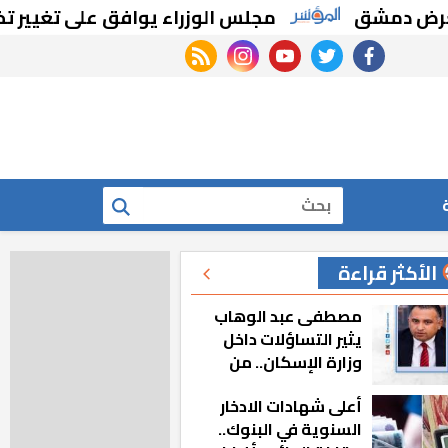
ق
مجلس الوزراء يوافق على تغيير تخصيص قط
rss feed
instagram
youtube
twitter
facebook
بحث
الأكثر قراءة
مصطفى عبد الوهاب
يثير التساؤلات داخل
وزارة الإسكان.. من
أين تأتيه كل هذه
أعلى شهادات الادخار
المناصب؟
السنوية في البنوك..