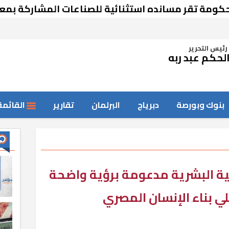
ر مسانده استثنائية للصناعات المشاركة بمعرض دمش
رئيس التحرير
لحكم عبد ربه
بنوك وبورصة
دبرياج
البرلمان
تقارير
القائمة
مية البشرية مدعومة برؤية واضحة
 بناء الإنسان المصري