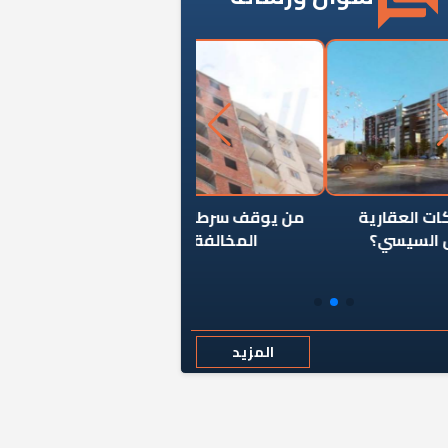
ن يوقف سرطان الأبراج السكنية
«المؤشر» يطرح السؤال ا
المخالفة ياحكومة؟
كان اختيار خريج معهد ال
رمضان وزيرًا للإسكان قرارًا
المزيد