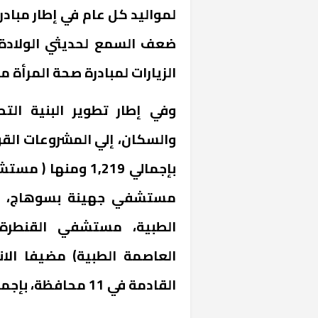
لمواليد كل عام في إطار مباد
الزيارات لمبادرة صحة المرأة منذ يوليو 2019 بلغ 27
وفي إطار تطوير البنية الت
والسكان، إلي المشروعات القوم
«المؤشر» يطرح 
بإجمالي 1,219 وم
كان اختيار خري
رمضان وزيرًا للإ
مستشفي جهينة بسوهاج، مس
الطبية، مستشفي القنطرة 
القادمة في 11 محافظة، بإجمالي 10,7 مليار، بإجمالي عدد أسرة 2,649.