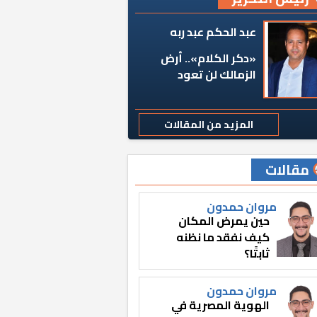
عبد الحكم عبد ربه
«دكر الكلام».. أرض
الزمالك لن تعود
المزيد من المقالات
مقالات
مروان حمدون
حين يمرض المكان
كيف نفقد ما نظنه
ثابتًا؟
مروان حمدون
الهوية المصرية في