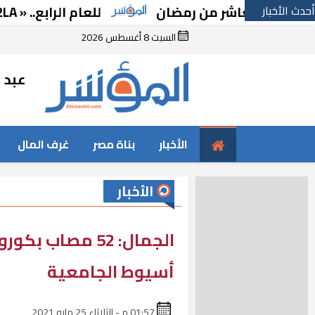
أحدث الأخبار
ي لعاشر من رمضان
للعام الرابع.. « A2LA الأمريكية» تجدد اعتماد «متبقيات المبيدات» بالإسماعيلية
السبت 8 أغسطس 2026
عبد ا
الأخبار
بناة مصر
غرف المال
الأخبار
الجمال: 52 مصا
أسيوط الجامعية
01:57 م - الثلاثاء 25 مايو 2021