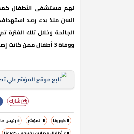
لهم مستشفى الأطفال كمست
السن منذ بدء رصد استهداف 
ووفاة 3 أطفال ممن كانت إصابتهم خطيرة وفى حالة حرجة.
«المؤشر» يطرح 
كان اختيار خري
رمضان وزيرًا للإ
تابع موقع المؤشر علي ت
شارك
# كورونا
# المؤشر
# رئيس جا
# 7 أطفال مصابين بفيروس كورونا