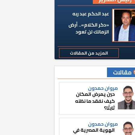
عبد الحكم عبد ربه
«دكر الكلام».. أرض
الزمالك لن تعود
المزيد من المقالات
مقالات
مروان حمدون
حين يمرض المكان
كيف نفقد ما نظنه
ثابتًا؟
مروان حمدون
الهوية المصرية في