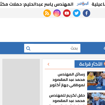
المهندس ياسر عبدالحليم: حملات مكثفة للتصدي
rss feed
instagram
youtube
twitter
facebook
بحث
الأكثر قراءة
رسائل المهندس
محمد عبد المقصود
لموظفي جهاز أكتوبر
الجديدة: «هزعل لو
حفل تكريم للمهندس
مشيت والمدينة
محمد عبد المقصود
رجعت للخلف»