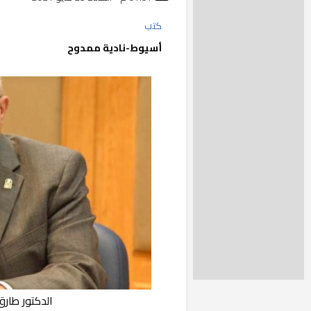
كتب
أسيوط-نادية ممدوح
الدكتور طار