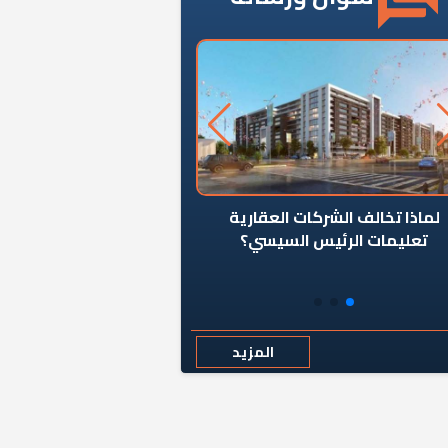
ن يوقف سرطان الأبراج السكنية
«المؤشر» يطرح السؤال ا
المخالفة ياحكومة؟
كان اختيار خريج معهد ال
رمضان وزيرًا للإسكان قرارًا
المزيد