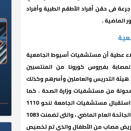
م استهلاك منهم نحو 1800 جرعة فى حقن أفراد الأطقم الطبية وأفراد
 الماضية .
عية
علاء عطية أن مستشفيات أسيوط الجامعية
المصابة بفيروس كورونا من المنتسبين
«وزارة الآثار»: العُثور على 10 توابيت
سلامة الغذاء: 285 ألف طن صادرات
 مقبرة "باكي"
غذائية في أسبوع
هيئة التدريس والعاملين وأسرهم وكذلك
المحولة من مستشفيات وزارة الصحة . كما
أعلن الدكتور علاء عطية عن استقبال مستشفيات الجامعة لنحو 1110
مريض مصاب بكورونا منذ بدء الجائحة العام الماضي ، والتى تضمنت 1083
 من بين البالغين و27 مريض مصاب من الأطفال والذي تم تخصيص