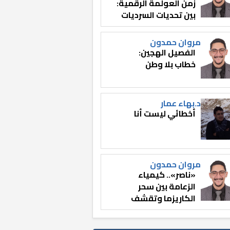
زمن العولمة الرقمية:
بين تحديات السرديات
وصناعة الوعي
مروان حمدون
الفصيل الهجين:
خطاب بلا وطن
د.بهاء عمار
أخطائي ليست أنا
مروان حمدون
«ناصر».. كيمياء
الزعامة بين سحر
الكاريزما وتقشف
الثائر