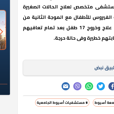
شفى متخصص لعلاج الحالات الصغيرة
الفيروس للأطفال مع الموجة الثانية من
الجائحة وخلال تلك الفترة تم علاج وخروج 17 طفل بعد تمام تعافيهم
السؤال الصعب: هل
لماذا تخالف الشركات العقارية
م
ج معهد العاشر من
تعليمات الرئيس السيسي؟
سكان قرارًا صائبًا؟
طبيق نبض
معة أسيوط
# مستشفيات أسيوط الجامعية