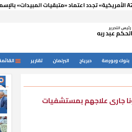
رئيس التحرير
لحكم عبد ربه
بنوك وبورصة
دبرياج
البرلمان
تقارير
القائمة
ب بكورونا جارى علاجهم بمستشفيات