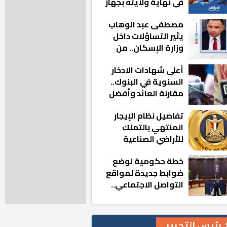
في نهاية ولايته بجهاز
مدينة أكتوبر الجديدة
مصطفى عبد الوهاب
يثير التساؤلات داخل
وزارة الإسكان.. من
أين تأتيه كل هذه
أعلى شهادات الادخار
المناصب؟
السنوية في البنوك..
مقارنة العائد وأفضل
الخيارات
تفاصيل نظام الإيجار
المنتهي بالتملك
للأراضي الصناعية
خطة حكومية لوضع
ضوابط جديدة لمواقع
التواصل الاجتماعي..
تعرف على التفاصيل
رئيس التحرير