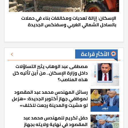
الإسكان: إزالة تعديات ومخالفات بناء في حملات
بالساحل الشمالي الغربي وسفنكس الجديدة
الأكثر قراءة
مصطفى عبد الوهاب يثير التساؤلات
داخل وزارة الإسكان.. من أين تأتيه كل
هذه المناصب؟
رسائل المهندس محمد عبد المقصود
لموظفي جهاز أكتوبر الجديدة: «هزعل
لو مشيت والمدينة رجعت للخلف»
حفل تكريم للمهندس محمد عبد
المقصود في نهاية ولايته بجهاز