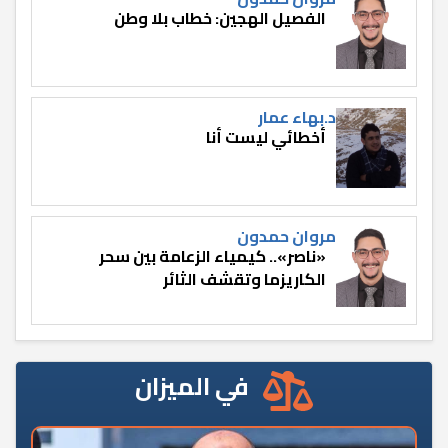
الفصيل الهجين: خطاب بلا وطن
د.بهاء عمار
أخطائي ليست أنا
مروان حمدون
«ناصر».. كيمياء الزعامة بين سحر
الكاريزما وتقشف الثائر
في الميزان