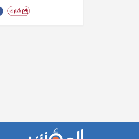
شارك
«المؤشر» يطرح 
كان اختيار خري
رمضان وزيرًا للإ