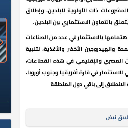
لمشروعات ذات الأولوية للبلدين، وإطلاق
علق بالتعاون الاستثماري بين البلدين.
هتمامها بالاستثمار في عدد من الصناعات
ة والهيدروجين الأخضر والأغذية، لتلبية
ين المصري والإقليمي في هذه القطاعات،
«وزارة الآثار»: العُثور على 10 توابيت
سلامة الغذاء: 285 ألف طن صادرات
ي للاستثمار في قارة أفريقيا وجنوب أوروبا،
 مقبرة "باكي"
غذائية في أسبوع
الانطلاق إلى باقي دول المنطقة
طبيق نبض