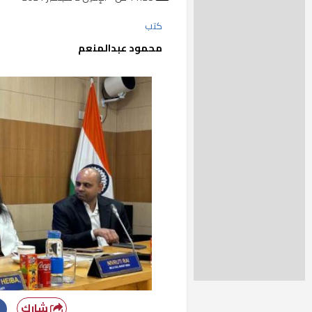
كتب
محمود عبدالمنعم
شارك