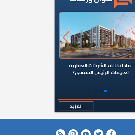
ن يوقف سرطان الأبراج السكنية
«المؤشر» يطرح السؤال ا
المخالفة ياحكومة؟
كان اختيار خريج معهد ال
رمضان وزيرًا للإسكان قرارًا
المزيد
rss feed
instagram
youtube
twitter
FACEBOOK