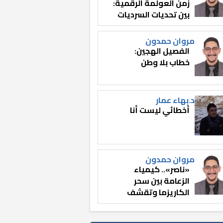
زمن العولمة الرقمية:
بين تحديات السرديات
وصناعة الوعي
مروان حمدون
الفصيل الهجين:
خطاب بلا وطن
د.بهاء عمار
أخطائي ليست أنا
مروان حمدون
«ناصر».. كيمياء
الزعامة بين سحر
الكاريزما وتقشف
الثائر