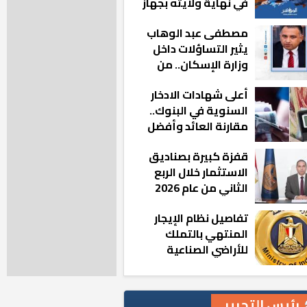
في نهاية ولايته بجهاز
مدينة أكتوبر الجديدة
مصطفى عبد الوهاب
يثير التساؤلات داخل
وزارة الإسكان.. من
أين تأتيه كل هذه
أعلى شهادات الادخار
المناصب؟
السنوية في البنوك..
مقارنة العائد وأفضل
الخيارات
قفزة كبيرة بصناديق
الاستثمار خلال الربع
الثاني من عام 2026
تفاصيل نظام الإيجار
المنتهي بالتملك
للأراضي الصناعية
رئيس التحرير