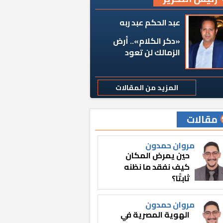
عبد الحكم عبد ربه
«دكر الكلام».. أرض
الزمالك لن تعود
المزيد من المقالات
مقالات
مروان حمدون
حين يمرض المكان
كيف نفقد ما نظنه
ثابتًا؟
مروان حمدون
الهوية المصرية في