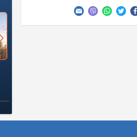
السؤال الصعب: هل
لماذا تخالف الشركات العقارية
م
ج معهد العاشر من
تعليمات الرئيس السيسي؟
سكان قرارًا صائبًا؟