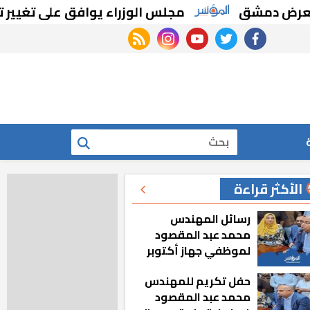
 دمشق
مجلس الوزراء يوافق على تغيير تخصي
rss feed
instagram
youtube
twitter
facebook
بحث
الأكثر قراءة
رسائل المهندس
محمد عبد المقصود
لموظفي جهاز أكتوبر
الجديدة: «هزعل لو
حفل تكريم للمهندس
مشيت والمدينة
محمد عبد المقصود
رجعت للخلف»