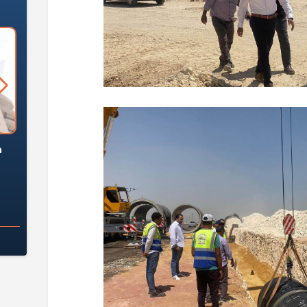
السؤال الصعب: هل
لماذا تخالف الشركات العقارية
م
ج معهد العاشر من
تعليمات الرئيس السيسي؟
سكان قرارًا صائبًا؟