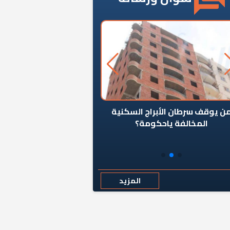
ن يوقف سرطان الأبراج السكنية
«المؤشر» يطرح السؤال ا
المخالفة ياحكومة؟
كان اختيار خريج معهد ال
رمضان وزيرًا للإسكان قرارًا
المزيد