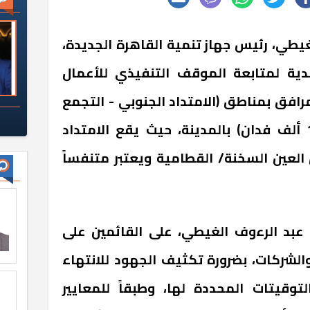
يطي، رئيس جهاز تنمية القاهرة الجديدة،
دية لمتابعة الموقف التنفيذي للأعمال
رافق بمناطق (الامتداد الجنوبي - التجمع
السادس) بمساحة تقارب (16 ألف فدان) بالمدينة، حيث يقع الامتداد
العين السخنة/ القطامية ويعتبر متنفساً
 عبد الرءوف الغيطي، على القائمين على
الشركات، بضرورة تكثيف الجهود للانتهاء
وقيتات المحددة لها، وطبقاً للمعايير