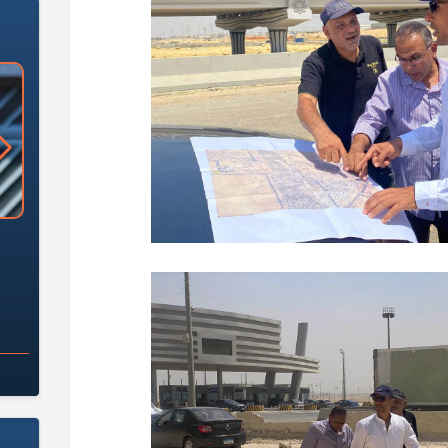
«وزارة الآثار»: العُثور على 10 توابيت
سلامة الغذاء: 285 ألف طن صادرات
 مقبرة "باكي"
غذائية في أسبوع