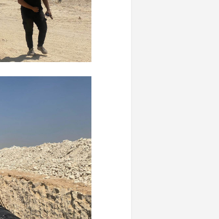
«المؤشر» يطرح 
كان اختيار خري
رمضان وزيرًا للإ