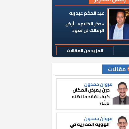
عبد الحكم عبد ربه
«دكر الكلام».. أرض
الزمالك لن تعود
المزيد من المقالات
مقالات
مروان حمدون
حين يمرض المكان
كيف نفقد ما نظنه
ثابتًا؟
مروان حمدون
الهوية المصرية في