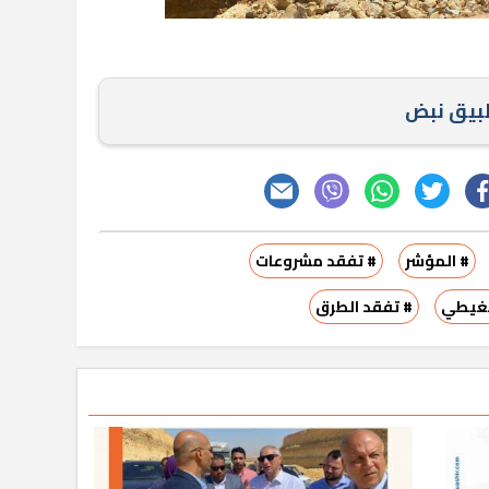
طبيق نبض
# المؤشر
# تفقد مشروعات
الغيطي
# تفقد الطرق