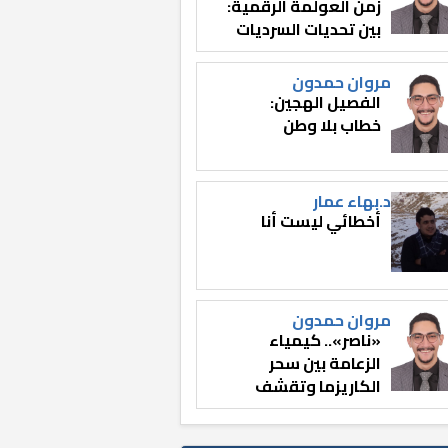
زمن العولمة الرقمية:
بين تحديات السرديات
وصناعة الوعي
مروان حمدون
الفصيل الهجين:
خطاب بلا وطن
د.بهاء عمار
أخطائي ليست أنا
مروان حمدون
«ناصر».. كيمياء
الزعامة بين سحر
الكاريزما وتقشف
الثائر