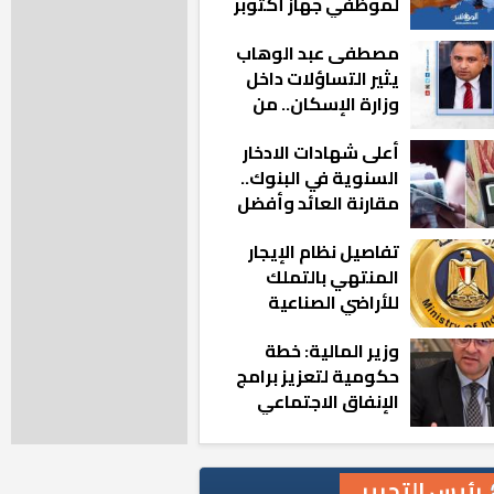
لموظفي جهاز أكتوبر
الجديدة: «هزعل لو
مصطفى عبد الوهاب
مشيت والمدينة
يثير التساؤلات داخل
رجعت للخلف»
وزارة الإسكان.. من
أين تأتيه كل هذه
أعلى شهادات الادخار
المناصب؟
السنوية في البنوك..
مقارنة العائد وأفضل
الخيارات
تفاصيل نظام الإيجار
المنتهي بالتملك
للأراضي الصناعية
وزير المالية: خطة
حكومية لتعزيز برامج
الإنفاق الاجتماعي
بالمحافظات
رئيس التحرير