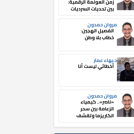
زمن العولمة الرقمية:
بين تحديات السرديات
وصناعة الوعي
مروان حمدون
الفصيل الهجين:
خطاب بلا وطن
د.بهاء عمار
أخطائي ليست أنا
مروان حمدون
«ناصر».. كيمياء
الزعامة بين سحر
الكاريزما وتقشف
الثائر