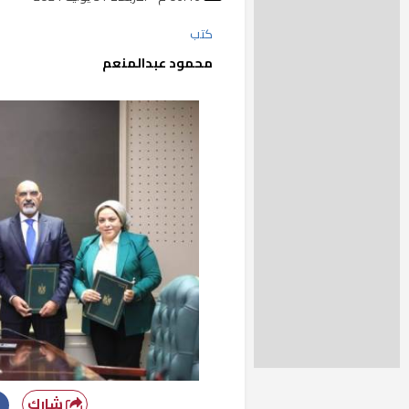
كتب
محمود عبدالمنعم
شارك