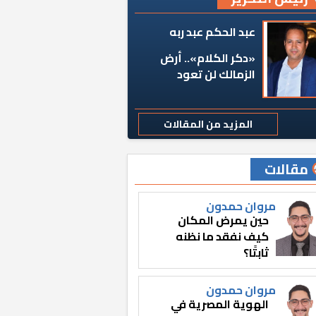
عبد الحكم عبد ربه
«دكر الكلام».. أرض
الزمالك لن تعود
المزيد من المقالات
مقالات
مروان حمدون
حين يمرض المكان
كيف نفقد ما نظنه
ثابتًا؟
مروان حمدون
الهوية المصرية في