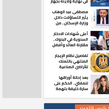
في نهاية ولايته بجهاز
مدينة أكتوبر الجديدة
مصطفى عبد الوهاب
يثير التساؤلات داخل
وزارة الإسكان.. من
أين تأتيه كل هذه
أعلى شهادات الادخار
المناصب؟
السنوية في البنوك..
مقارنة العائد وأفضل
الخيارات
تفاصيل نظام الإيجار
المنتهي بالتملك
للأراضي الصناعية
بعد إحالة أوراقها
للمفتي.. الحكم على
سارة خليفة بتهمة
هتك عرض شاب
رئيس التحرير