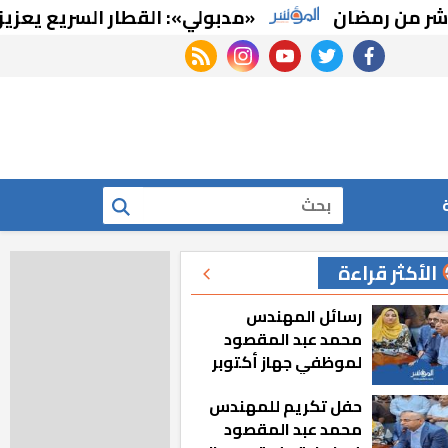
 رمضان
«مدبولي»: القطار السريع يعزيز مكان
rss feed
instagram
youtube
twitter
facebook
بحث
الأكثر قراءة
رسائل المهندس
محمد عبد المقصود
لموظفي جهاز أكتوبر
الجديدة: «هزعل لو
حفل تكريم للمهندس
مشيت والمدينة
محمد عبد المقصود
رجعت للخلف»