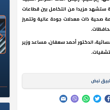
مة ستشهد مزيدا من التكامل بين قطاعات
دمة صحية ذات معدلات جودة عالية وتتميز
محافظات.
سائية، الدكتور أحمد سعفان، مساعد وزير
تشفيات.
«وزارة الآثار»: العُثور على 10 توابيت
سلامة الغذاء: 285 ألف طن صادرات
 مقبرة "باكي"
غذائية في أسبوع
طبيق نبض