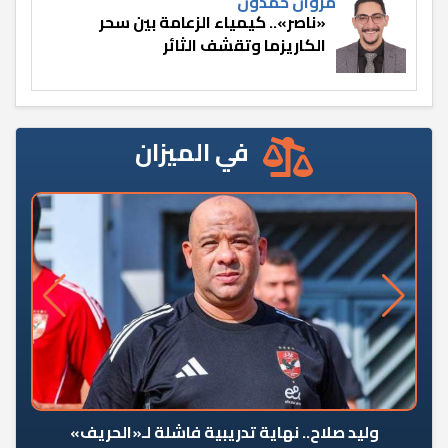
مروان حمدون
«ناصر».. كيمياء الزعامة بين سحر
الكاريزما وتقشف الثائر
في الميزان
وليد صلاح.. نهاية تدريبية فاشلة لـ«الحريف»