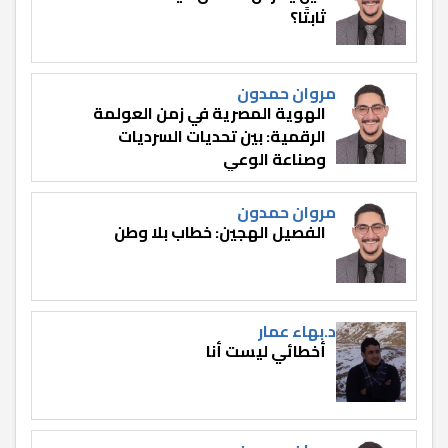
ثابتًا؟
مروان حمدون
الهوية المصرية في زمن العولمة
الرقمية: بين تحديات السرديات
وصناعة الوعي
مروان حمدون
الفصيل الهجين: خطاب بلا وطن
د.بهاء عمار
أخطائي ليست أنا