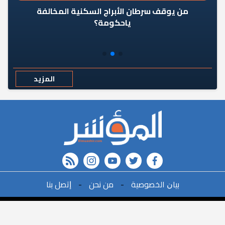
من يوقف سرطان الأبراج السكنية المخالفة
«ال
ياحكومة؟
مع
المزيد
rss feed
instagram
youtube
twitter
FACEBOOK
r
ﺑﻴﺎﻥ اﻟﺨﺼﻮﺻﻴﺔ
-
ﻣﻦ ﻧﺤﻦ
-
ﺇﺗﺼﻞ ﺑﻨﺎ
البحث
©2021All Rights Reserved. | Powered By
البحث ف ال