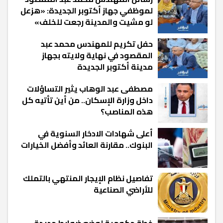
لموظفي جهاز أكتوبر الجديدة: «هزعل
لو مشيت والمدينة رجعت للخلف»
حفل تكريم للمهندس محمد عبد
المقصود في نهاية ولايته بجهاز
مدينة أكتوبر الجديدة
مصطفى عبد الوهاب يثير التساؤلات
داخل وزارة الإسكان.. من أين تأتيه كل
هذه المناصب؟
أعلى شهادات الادخار السنوية في
البنوك.. مقارنة العائد وأفضل الخيارات
تفاصيل نظام الإيجار المنتهي بالتملك
للأراضي الصناعية
خطة حكومية لوضع ضوابط جديدة