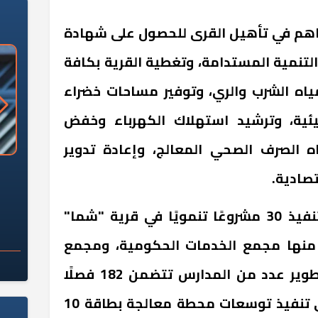
هم في تأهيل القرى للحصول على شهادة
تنمية المستدامة، وتغطية القرية بكافة
ياه الشرب والري، وتوفير مساحات خضراء
يئية، وترشيد استهلاك الكهرباء وخفض
ياه الصرف الصحي المعالج، وإعادة تدوير
«وزارة الآثار»: العُثور على 10 توابيت
سلامة الغذاء: 285 ألف طن صادرات
صادية.
 مقبرة "باكي"
غذائية في أسبوع
جدير بالذكر، أنه يجري حاليًا تنفيذ 30 مشروعًا تنمويًا في قرية "شما"
 منها مجمع الخدمات الحكومية، ومجمع
الخدمات الزراعية، وإنشاء وتطوير عدد من المدارس تتضمن 182 فصلًا
لخفض كثافة الفصول، وجاري تنفيذ توسعات محطة معالجة بطاقة 10