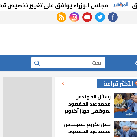
مجلس الوزراء يوافق على تغيير تخصيص قطع أراض
rss feed
instagram
youtube
twitter
facebook
بحث
الأكثر قراءة
رسائل المهندس
محمد عبد المقصود
لموظفي جهاز أكتوبر
الجديدة: «هزعل لو
حفل تكريم للمهندس
مشيت والمدينة
محمد عبد المقصود
رجعت للخلف»