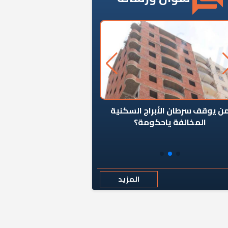
ن يوقف سرطان الأبراج السكنية
«المؤشر» يطرح السؤال ا
المخالفة ياحكومة؟
كان اختيار خريج معهد ال
رمضان وزيرًا للإسكان قرارًا
المزيد