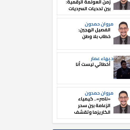
زمن العولمة الرقمية:
بين تحديات السرديات
وصناعة الوعي
مروان حمدون
الفصيل الهجين:
خطاب بلا وطن
د.بهاء عمار
أخطائي ليست أنا
مروان حمدون
«ناصر».. كيمياء
الزعامة بين سحر
الكاريزما وتقشف
الثائر