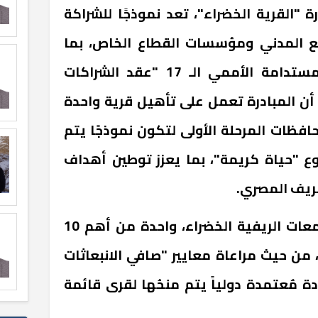
"القرية الخضراء"، تعد نموذجًا للشراكة
ع المدني ومؤسسات القطاع الخاص، بما
يتسق مع هدف التنمية المستدامة الأممي الـ 17 "عقد الشراكات
أن المبادرة تعمل على تأهيل قرية واحدة
ظات المرحلة الأولى لتكون نموذجًا يتم
 "حياة كريمة"، بما يعزز توطين أهداف
لريف المصري.
وتعد شهادة "ترشيد" للمجتمعات الريفية الخضراء، واحدة من أهم 10
ن حيث مراعاة معايير "صافي الانبعاثات
ة مٌعتمدة دولياً يتم منحُها لقرى قائمة