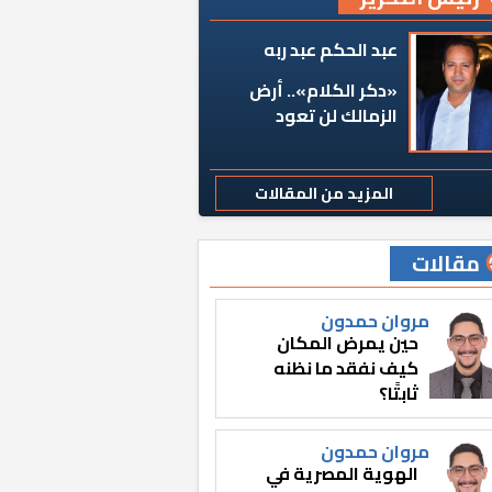
عبد الحكم عبد ربه
«دكر الكلام».. أرض
الزمالك لن تعود
المزيد من المقالات
مقالات
مروان حمدون
حين يمرض المكان
كيف نفقد ما نظنه
ثابتًا؟
مروان حمدون
الهوية المصرية في