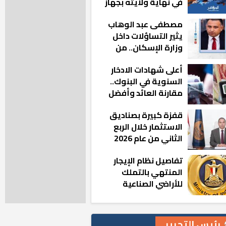
في نهاية ولايته بجهاز
مدينة أكتوبر الجديدة
مصطفى عبد الوهاب
يثير التساؤلات داخل
وزارة الإسكان.. من
أين تأتيه كل هذه
أعلى شهادات الادخار
المناصب؟
السنوية في البنوك..
مقارنة العائد وأفضل
الخيارات
قفزة كبيرة بصناديق
الاستثمار خلال الربع
الثاني من عام 2026
تفاصيل نظام الإيجار
المنتهي بالتملك
للأراضي الصناعية
رئيس التحرير