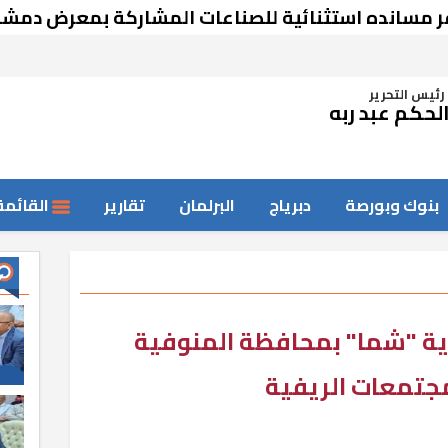
ده استثنائية للصناعات المشاركة بمعرض دمشق
رئيس التحرير
لحكم عبد ربه
بنوك وبورصة
دبرياج
البرلمان
تقارير
القائمة
ية "شما" بمحافظة المنوفية
جتمعات الريفية