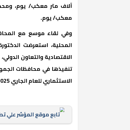
معكب/ يوم.
وفي لقاء موسع مع المحافظي
المحلية، استعرضت الدكتورة 
الاقتصادية والتعاون الدولي، 
«المؤشر» يطرح 
تنفيذها في محافظات الجمهو
كان اختيار خري
رمضان وزيرًا للإ
الاستثماري للعام الجاري 2024/2025، بما يُفسح المجال للقطاع الخاص.
تابع موقع المؤشر علي ت