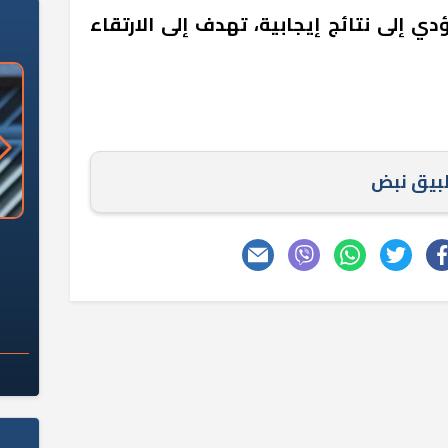
دي إلى نتائج إيجابية، تهدف إلى الارتقاء
طبيق نبض
«وزارة الآثار»: العُثور على 10 توابيت
سلامة الغذاء: 285 ألف طن صادرات
 مقبرة "باكي"
غذائية في أسبوع