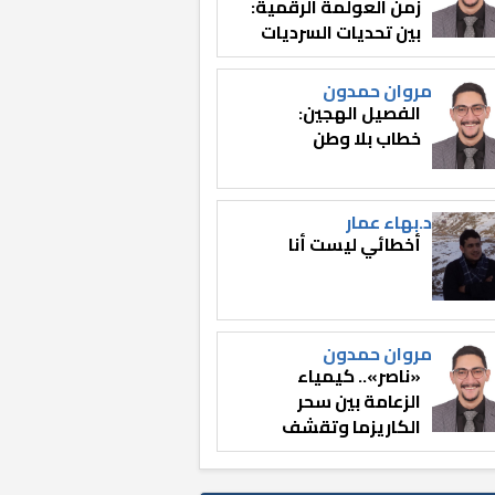
زمن العولمة الرقمية:
بين تحديات السرديات
وصناعة الوعي
مروان حمدون
الفصيل الهجين:
خطاب بلا وطن
د.بهاء عمار
أخطائي ليست أنا
مروان حمدون
«ناصر».. كيمياء
الزعامة بين سحر
الكاريزما وتقشف
الثائر