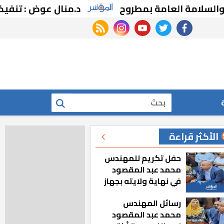
مة العامة بمطروح
د.منال عوض : تنفيذ 101 حملة تفتيشية وإصدار 73 موافقة بيئية
rss feed
instagram
youtube
twitter
facebook
بحث
الأكثر قراءة
حفل تكريم للمهندس
محمد عبد المقصود
في نهاية ولايته بجهاز
مدينة أكتوبر الجديدة
رسائل المهندس
محمد عبد المقصود