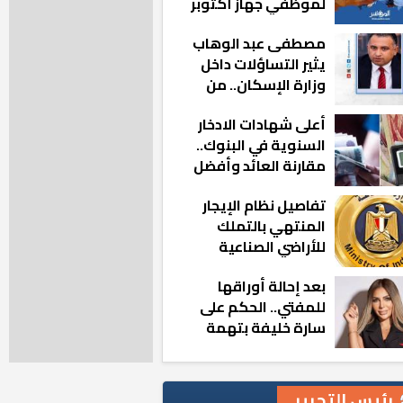
لموظفي جهاز أكتوبر
الجديدة: «هزعل لو
مصطفى عبد الوهاب
مشيت والمدينة
يثير التساؤلات داخل
رجعت للخلف»
وزارة الإسكان.. من
أين تأتيه كل هذه
أعلى شهادات الادخار
المناصب؟
السنوية في البنوك..
مقارنة العائد وأفضل
الخيارات
تفاصيل نظام الإيجار
المنتهي بالتملك
للأراضي الصناعية
بعد إحالة أوراقها
للمفتي.. الحكم على
سارة خليفة بتهمة
هتك عرض شاب
رئيس التحرير