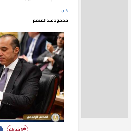
كتب
محمود عبدالمنعم
شارك