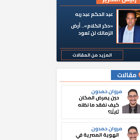
عبد الحكم عبد ربه
«دكر الكلام».. أرض
الزمالك لن تعود
المزيد من المقالات
مقالات
مروان حمدون
حين يمرض المكان
كيف نفقد ما نظنه
ثابتًا؟
مروان حمدون
الهوية المصرية في