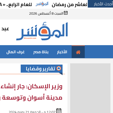
أحدث الأخبار
في لعاشر من رمضان
للعام الرابع.. « A2LA الأمريكية» تجدد اعتماد «متبقيات المبيدات» بالإسماعيلية
السبت 8 أغسطس 2026
عبد ا
الأخبار
بناة مصر
غرف المال
تقارير وقضايا
وزير الإسكان: جار إنشا
مدينة أسوان وتوسعة وت
12:07 م - الجمعة 21 يونيو 2024