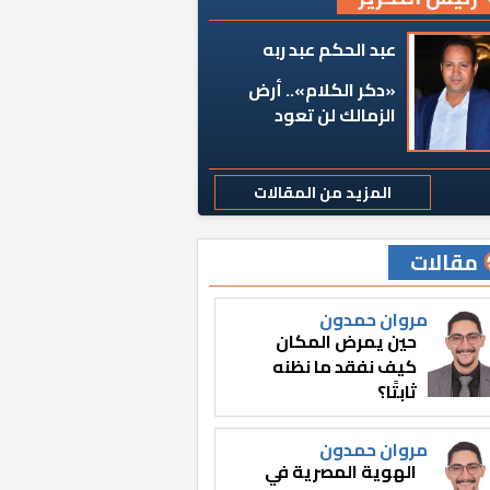
عبد الحكم عبد ربه
«دكر الكلام».. أرض
الزمالك لن تعود
المزيد من المقالات
مقالات
مروان حمدون
حين يمرض المكان
كيف نفقد ما نظنه
ثابتًا؟
مروان حمدون
الهوية المصرية في