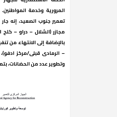
المرورية وخدمة المواطنين. 
مجازر (الشلال – دراو – كلح ا
بالإضافة إلى الانتهاء من تنف
– الرمادى قبلى/مركز ادفو)،
«المؤشر» يطرح 
كان اختيار خري
وتطوير عدد من الحضانات، بتم
رمضان وزيرًا للإ