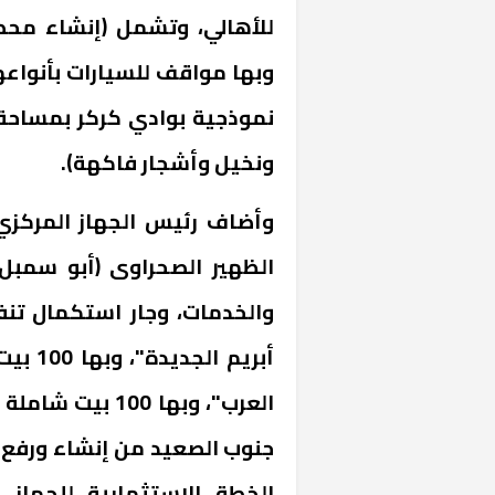
للأهالي، وتشمل (إنشاء محط
وبها مواقف للسيارات بأنواع
ونخيل وأشجار فاكهة).
وأضاف رئيس الجهاز المركزي ل
خشبية بفناء
والخدمات، وجار استكمال تنف
أبريم 
العرب"، وبها 00
جنوب الصعيد من إنشاء ورفع
الخطة الاستثمارية للجها