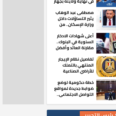
في نهاية ولايته بجهاز
مدينة أكتوبر الجديدة
مصطفى عبد الوهاب
يثير التساؤلات داخل
وزارة الإسكان.. من
أين تأتيه كل هذه
أعلى شهادات الادخار
المناصب؟
السنوية في البنوك..
مقارنة العائد وأفضل
الخيارات
تفاصيل نظام الإيجار
المنتهي بالتملك
للأراضي الصناعية
خطة حكومية لوضع
ضوابط جديدة لمواقع
التواصل الاجتماعي..
تعرف على التفاصيل
رئيس التحرير