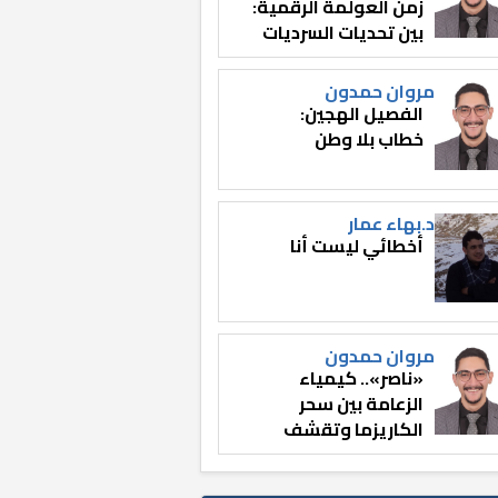
زمن العولمة الرقمية:
بين تحديات السرديات
وصناعة الوعي
مروان حمدون
الفصيل الهجين:
خطاب بلا وطن
د.بهاء عمار
أخطائي ليست أنا
مروان حمدون
«ناصر».. كيمياء
الزعامة بين سحر
الكاريزما وتقشف
الثائر