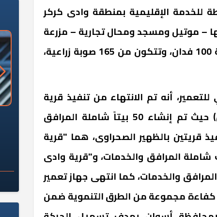
ة للخدمة الإقليمية بمنطقة وادى كركر
ها – موتيل ومسجد ومحال تجارية – مزرعة
نموذجية بوادي كركر بمساحة 100 فدان، وتتكون من 165 صوبة زراعية،
لتعمير، أنه تم الانتهاء من تنفيذ قرية
الظهير الصحراوى (أبو سمبل) حيث تم إنشاء 50 بيتاً شاملة المرافق
«وزارة الآثار»: العُثور على 10 توابيت
سلامة الغذاء: 285 ألف طن صادرات
 مقبرة "باكي"
غذائية في أسبوع
يذ قريتين بالظهير الصحراوى، هما "قرية
الجديدة"، وبها 100 بيت شاملة المرافق والخدمات، و"قرية وادى
1 بيت شاملة المرافق والخدمات، كما انتهى جهاز تعمير
 كفاءة مجموعة من الطرق التنموية ضمن
ز بمحافظة أسوان بهدف تسهيل الحركة