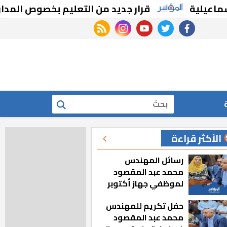
قرار جديد من التعليم بخصوص المدارس اليابان
rss feed
instagram
youtube
twitter
facebook
بحث
الأكثر قراءة
رسائل المهندس
محمد عبد المقصود
لموظفي جهاز أكتوبر
الجديدة: «هزعل لو
حفل تكريم للمهندس
مشيت والمدينة
محمد عبد المقصود
رجعت للخلف»