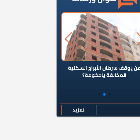
ن يوقف سرطان الأبراج السكنية
«المؤشر» يطرح السؤال ا
المخالفة ياحكومة؟
كان اختيار خريج معهد ال
رمضان وزيرًا للإسكان قرارًا
المزيد