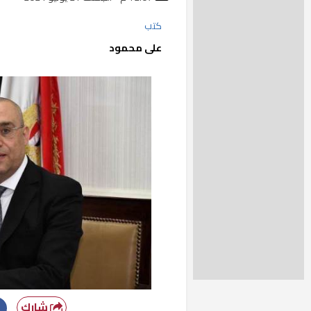
كتب
على محمود
شارك